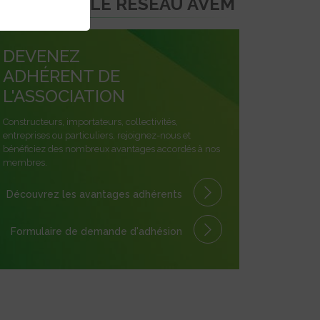
EJOINDRE LE RÉSEAU AVEM
DEVENEZ
ADHÉRENT DE
L'ASSOCIATION
Constructeurs, importateurs, collectivités,
entreprises ou particuliers, rejoignez-nous et
bénéficiez des nombreux avantages accordés à nos
membres.
Découvrez les avantages
adhérents
Formulaire
de demande
d'adhésion