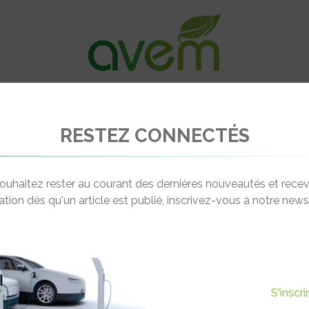
VÉHICULES
RECHARGE
OFFRES D’EM
RESTEZ CONNECTÉS
Borne Recharge Service – Opérateur de service de recharge
ouhaitez rester au courant des dernières nouveautés et recev
cation dès qu'un article est publié, inscrivez-vous à notre newsl
RVICE – OPÉRATEUR DE
GE
S'inscr