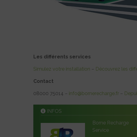
Les différents services
Simulez votre installation
–
Découvrez les diff
Contact
08000 75014 –
info@bornerecharge.fr
–
Depui
INFOS
Borne Recharge
Service