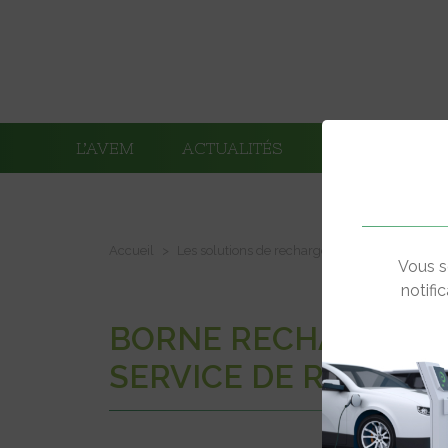
L’AVEM
ACTUALITÉS
ADHÉRENTS
Accueil
Les solutions de recharge de nos adhérents
Vous s
notifi
BORNE RECHARGE SE
SERVICE DE RECHAR