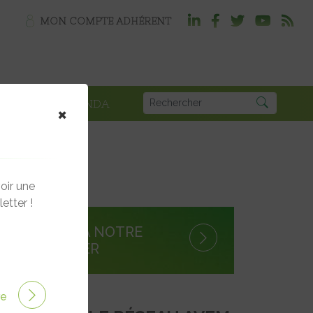
MON COMPTE ADHÉRENT
PLOI
AGENDA
×
oir une
etter !
S'INSCRIRE À NOTRE
NEWSLETTER
ire