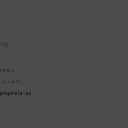
PRO
lective
diée aux VE
propriétaires