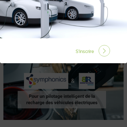
SERVICE COLLABORENT POUR LE
PILOTAGE INTELLIGENT DE LA
RECHARGE DES VÉHICULES
ÉLECTRIQUES
Rédigé par Julie PUGLISI le 24 Jan 2025 à 13:30
0
commentaires
S'inscrire