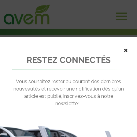
×
RESTEZ CONNECTÉS
Accueil
Bornes et infrastructures de charge
Symphonics et Borne Recharge Service collaborent pour le pilotage
intelligent de la recharge des véhicules électriques
Vous souhaitez rester au courant des dernières
nouveautés et recevoir une notification dès qu'un
← Revenir aux actualités
article est publié, inscrivez-vous à notre
newsletter !
SYMPHONICS ET BORNE RECHARGE