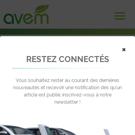
×
RESTEZ CONNECTÉS
Accueil
Voitures électriques
Hyundai présente les versions d’entrée de gamme de la Ioniq 3
Vous souhaitez rester au courant des dernières
← Revenir aux actualités
nouveautés et recevoir une notification dès qu'un
article est publié, inscrivez-vous à notre
newsletter !
HYUNDAI PRÉSENTE LES VERSIONS
D’ENTRÉE DE GAMME DE LA IONIQ 3