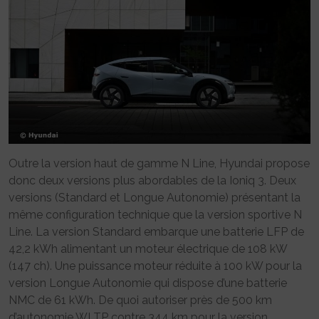
Outre la version haut de gamme N Line, Hyundai propose
donc deux versions plus abordables de la Ioniq 3. Deux
versions (Standard et Longue Autonomie) présentant la
même configuration technique que la version sportive N
Line. La version Standard embarque une batterie LFP de
42,2 kWh alimentant un moteur électrique de 108 kW
(147 ch). Une puissance moteur réduite à 100 kW pour la
version Longue Autonomie qui dispose d’une batterie
NMC de 61 kWh. De quoi autoriser près de 500 km
d’autonomie WLTP contre 344 km pour la version