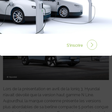
Rédigé par Emmanuel Maumon le 06 Juil 2026 à 06:00
0 commentaires
S'inscrire
Lors de la présentation en avril de la Ioniq 3, Hyundai
n’avait dévoilé que la version haut gamme N Line.
Aujourd’hui, la marque coréenne présente les versions
plus abordables de sa berline compacte 5 portes conçue