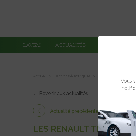
L’AVEM
ACTUALITÉS
ADHÉRENTS
Accueil
Camions électriques
Les Renault Trucks E
Vous s
notifi
← Revenir aux actualités
Actualité précédente
LES RENAULT TRUCKS E