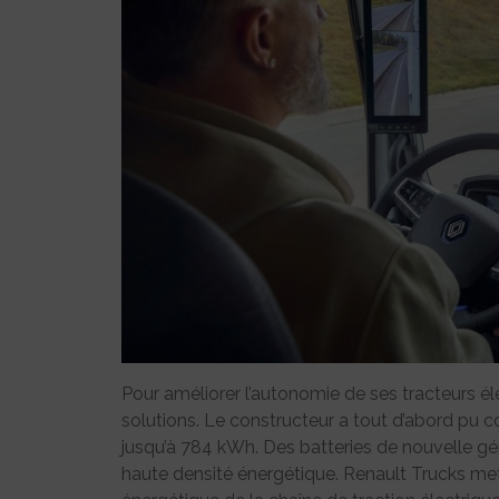
Pour améliorer l’autonomie de ses tracteurs él
solutions. Le constructeur a tout d’abord pu co
jusqu’à 784 kWh. Des batteries de nouvelle gé
haute densité énergétique. Renault Trucks met a