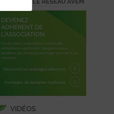
REJOINDRE LE RÉSEAU AVEM
DEVENEZ
ADHÉRENT DE
L'ASSOCIATION
Constructeurs, importateurs, collectivités,
entreprises ou particuliers, rejoignez-nous et
bénéficiez des nombreux avantages accordés à nos
membres.
Découvrez les avantages
adhérents
Formulaire
de demande
d'adhésion
VIDÉOS