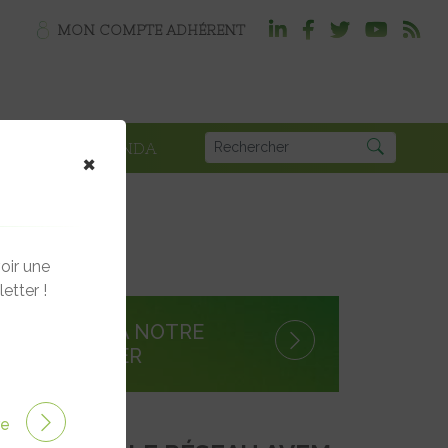
MON COMPTE ADHÉRENT
PLOI
AGENDA
×
oir une
etter !
S'INSCRIRE À NOTRE
NEWSLETTER
ire