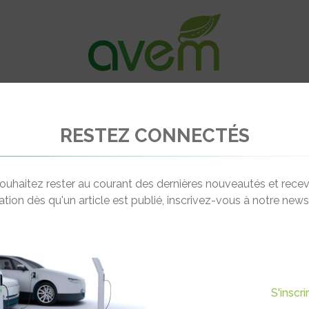
VÉHICULES
RECHARGE
OFFRES D’EM
RESTEZ CONNECTÉS
-Tech T ouvrent de nouveaux horizons au transport longue distance
ouhaitez rester au courant des dernières nouveautés et recev
cation dès qu'un article est publié, inscrivez-vous à notre newsl
Actualité suivante
-TECH T OUVRENT DE
S'inscr