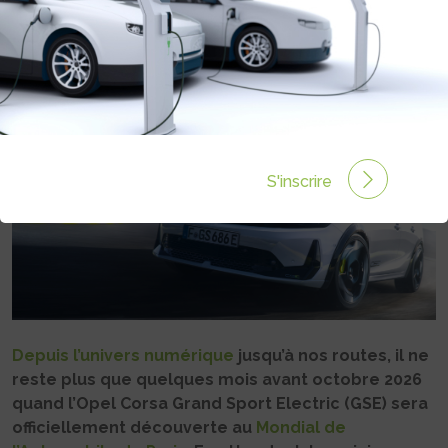
Rédigé par Philippe Schwoerer le 08 Mai 2026 à 09:57
0 commentaires
S'inscrire
Depuis l’univers numérique
jusqu’à nos routes, il ne
reste plus que quelques mois avant octobre 2026
quand l’Opel Corsa Grand Sport Electric (GSE) sera
officiellement découverte au
Mondial de