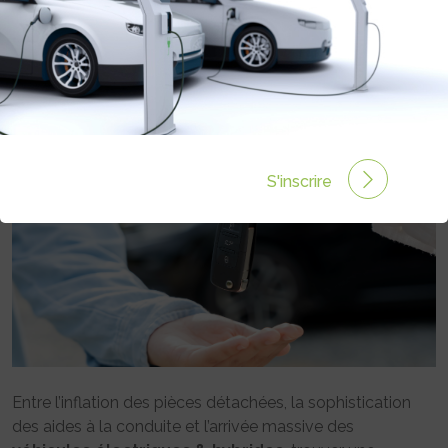
MOINS CHÈRE : LA MÉTHODE POUR
PAYER LE JUSTE PRIX
Rédigé par Publireportage le 17 Déc 2025 à 13:26
0
commentaires
S'inscrire
Entre l’inflation des pièces détachées, la sophistication
des aides à la conduite et l’arrivée massive des