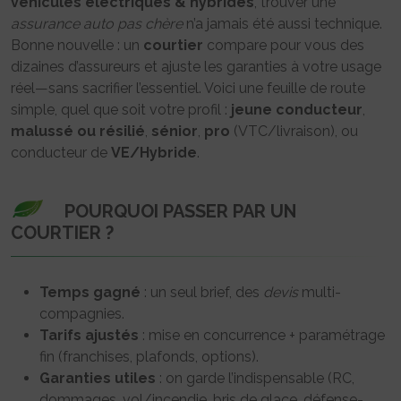
véhicules électriques & hybrides
, trouver une
assurance auto pas chère
n’a jamais été aussi technique.
Bonne nouvelle : un
courtier
compare pour vous des
dizaines d’assureurs et ajuste les garanties à votre usage
réel—sans sacrifier l’essentiel. Voici une feuille de route
simple, quel que soit votre profil :
jeune conducteur
,
malussé ou résilié
,
sénior
,
pro
(VTC/livraison), ou
conducteur de
VE/Hybride
.
POURQUOI PASSER PAR UN
COURTIER ?
Temps gagné
: un seul brief, des
devis
multi-
compagnies.
Tarifs ajustés
: mise en concurrence + paramétrage
fin (franchises, plafonds, options).
Garanties utiles
: on garde l’indispensable (RC,
dommages, vol/incendie, bris de glace, défense-