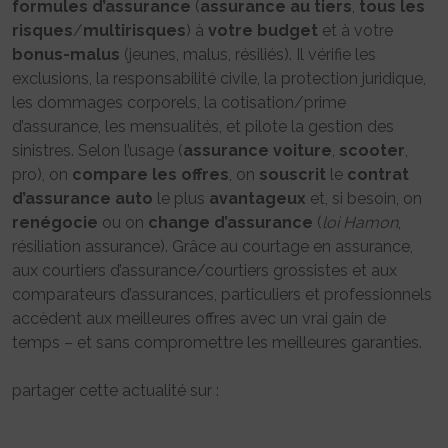
formules d’assurance
(
assurance au tiers
,
tous les
risques
/
multirisques
) à
votre budget
et à votre
bonus-malus
(jeunes, malus, résiliés). Il vérifie les
exclusions, la responsabilité civile, la protection juridique,
les dommages corporels, la cotisation/prime
d’assurance, les mensualités, et pilote la gestion des
sinistres. Selon l’usage (
assurance voiture
,
scooter
,
pro), on
compare les offres
, on
souscrit
le
contrat
d’assurance auto
le plus
avantageux
et, si besoin, on
renégocie
ou on
change d’assurance
(
loi Hamon
,
résiliation assurance). Grâce au courtage en assurance,
aux courtiers d’assurance/courtiers grossistes et aux
comparateurs d’assurances, particuliers et professionnels
accèdent aux meilleures offres avec un vrai gain de
temps – et sans compromettre les meilleures garanties.
partager cette actualité sur :