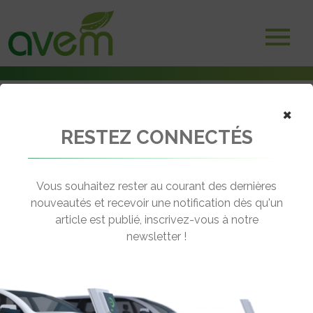
×
RESTEZ CONNECTÉS
Accueil
Voitures électriques
Courtier en assurance auto moins chère : la méthode pour payer le
juste prix
Vous souhaitez rester au courant des dernières
nouveautés et recevoir une notification dès qu'un
← Revenir aux actualités
article est publié, inscrivez-vous à notre
newsletter !
COURTIER EN ASSURANCE AUTO