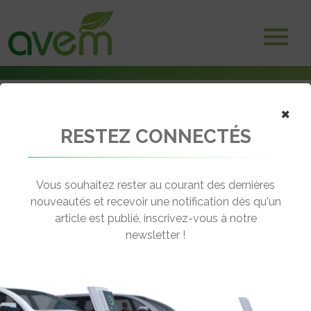
×
RESTEZ CONNECTÉS
Accueil
Voitures électriques
Alpine présente la version Rallye de l’A290
Vous souhaitez rester au courant des dernières
← Revenir aux actualités
nouveautés et recevoir une notification dès qu'un
article est publié, inscrivez-vous à notre
newsletter !
ALPINE PRÉSENTE LA VERSION
RALLYE DE L’A290