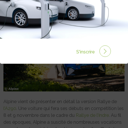
Rédigé par Emmanuel Maumon le 25 Oct 2025 à 06:00
0 commentaires
S'inscrire
Alpine vient de présenter en détail la version Rallye de
l’A290
. Une voiture qui fera ses débuts en compétition les
8 et 9 novembre dans le cadre du
Rallye de l’Indre
. Au fil
des époques, Alpine a suscité de nombreuses vocations