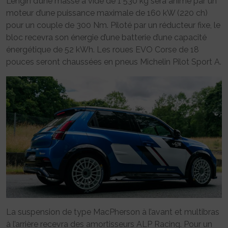
L’engin d’une masse à vide de 1 530 kg sera animé par un
moteur d’une puissance maximale de 160 kW (220 ch)
pour un couple de 300 Nm. Piloté par un réducteur fixe, le
bloc recevra son énergie d’une batterie d’une capacité
énergétique de 52 kWh. Les roues EVO Corse de 18
pouces seront chaussées en pneus Michelin Pilot Sport A.
La suspension de type MacPherson à l’avant et multibras
à l’arrière recevra des amortisseurs ALP Racing. Pour un