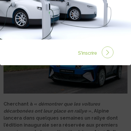
Rédigé par Philippe Schwoerer le 30 Sep 2025 à 09:15
0 commentaires
S'inscrire
Cherchant à «
démontrer que les voitures
décarbonées ont leur place en rallye
», Alpine
lancera dans quelques semaines un rallye dont
l’édition inaugurale sera réservée aux premiers