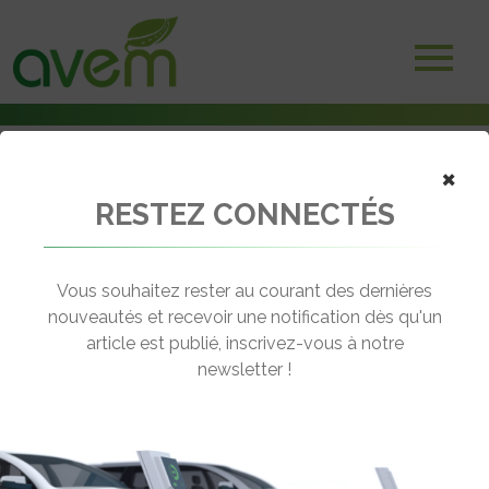
×
RESTEZ CONNECTÉS
Accueil
Voitures électriques
Démarrage du Trophée Alpine A290 Rallye en novembre 2025
Vous souhaitez rester au courant des dernières
← Revenir aux actualités
nouveautés et recevoir une notification dès qu'un
article est publié, inscrivez-vous à notre
newsletter !
DÉMARRAGE DU TROPHÉE ALPINE
A290 RALLYE EN NOVEMBRE 2025