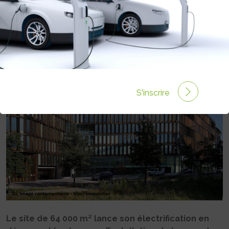
OUEN
Rédigé par Camille LEHOUX le 18 Sep 2025 à 10:17
0
commentaires
S'inscrire
Le site de 64 000 m² lance son électrification en