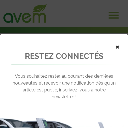
×
RESTEZ CONNECTÉS
Accueil
Bornes et infrastructures de charge
Lancement des travaux IRVE pour le site Stories à Saint-Ouen
Vous souhaitez rester au courant des dernières
← Revenir aux actualités
nouveautés et recevoir une notification dès qu'un
article est publié, inscrivez-vous à notre
newsletter !
LANCEMENT DES TRAVAUX IRVE
POUR LE SITE STORIES À SAINT-