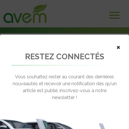
×
RESTEZ CONNECTÉS
Accueil
Bus électriques & hybrides
En Mayenne, des autocars diesel rétrofités en service pour Aléop
Vous souhaitez rester au courant des dernières
← Revenir aux actualités
nouveautés et recevoir une notification dès qu'un
article est publié, inscrivez-vous à notre
newsletter !
EN MAYENNE, DES AUTOCARS
DIESEL RÉTROFITÉS EN SERVICE