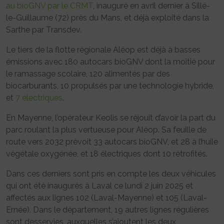
au bioGNV par le CRMT
, inauguré en avril dernier à Sillé-
le-Guillaume (72) près du Mans, et déjà exploité dans la
Sarthe par Transdev.
Le tiers de la flotte régionale Aléop est déjà à basses
émissions avec 180 autocars bioGNV dont la moitié pour
le ramassage scolaire, 120 alimentés par des
biocarburants, 10 propulsés par une technologie hybride,
et
7 électriques
.
En Mayenne, l’opérateur Keolis se réjouit d’avoir la part du
parc roulant la plus vertueuse pour Aléop. Sa feuille de
route vers 2032 prévoit 33 autocars bioGNV, et 28 à l’huile
végétale oxygénée, et 18 électriques dont 10 rétrofités.
Dans ces derniers sont pris en compte les deux véhicules
qui ont été inaugurés à Laval ce lundi 2 juin 2025 et
affectés aux lignes 102 (Laval-Mayenne) et 105 (Laval-
Ernée). Dans le département, 19 autres lignes régulières
sont desservies, auxquelles s’ajoutent les deux