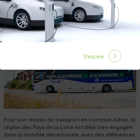
POUR ALÉOP
Rédigé par Philippe Schwoerer le 04 Juin 2025 à 06:00
0 commentaires
S'inscrire
Pour son réseau de transport en commun Aléop, la
région des Pays de la Loire est déjà bien engagée
dans la mobilité décarbonée, avec des différences