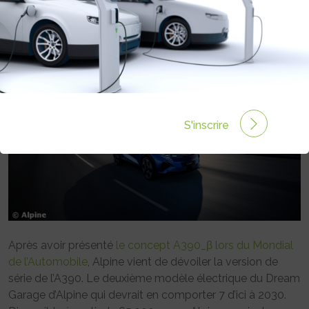
Rédigé par Emmanuel Maumon le 02 Juin 2025 à 10:00
0 commentaires
S'inscrire
Après avoir présenté
le concept A390_β lors du Mondial
de l’Automobile
, Alpine vient de dévoiler la version de
série de l’A390. Le deuxième modèle électrique du Dream
Garage d’Alpine qui devrait en comporter 7 d’ici à 2030.