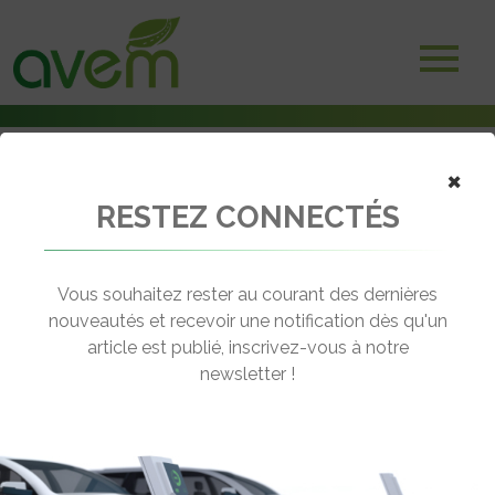
×
RESTEZ CONNECTÉS
Accueil
Voitures électriques
Sport fastback électrique, l’Alpine A390 se dévoile
Vous souhaitez rester au courant des dernières
← Revenir aux actualités
nouveautés et recevoir une notification dès qu'un
article est publié, inscrivez-vous à notre
newsletter !
SPORT FASTBACK ÉLECTRIQUE,
L’ALPINE A390 SE DÉVOILE