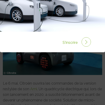
Rédigé par Emmanuel Maumon le 01 Mai 2025 à 06:00
0 commentaires
S'inscrire
Le 6 mai, Citroën ouvrira les commandes de la version
restylée de son
Ami
. Un quadricycle électrique qui, lors de
son lancement en 2020, a suscité l’étonnement avant de
devenir un phénomène de société. Solution de micro-