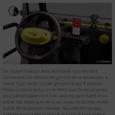
Se voulant toujours aussi abordable, nouvelle Ami
conserve le prix d’entrée de gamme de sa devancière, à
savoir 7.990 euros. Le tarif grimpe à 8.390 € pour les
Packs Couleurs Spicy, Icy et Minty que Citroën propose
pour personnaliser l’Ami. Des versions qui incluent entre
autres des enjoliveurs de roues, un jeu de stickers et des
boites de rangement colorées. Nouvelle Ami Buggy
s’affiche quant à elle à 9.590 € et 9.990 € pour l’édition