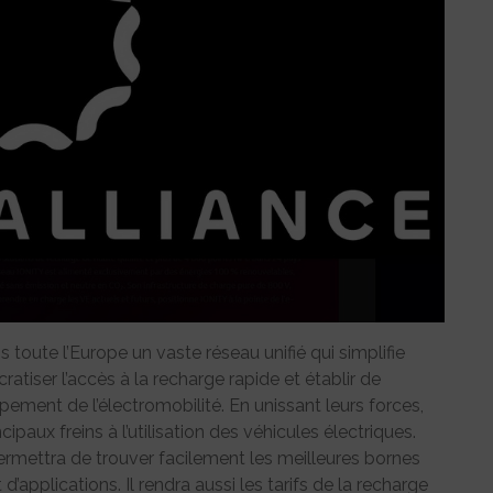
s toute l’Europe un vaste réseau unifié qui simplifie
cratiser l’accès à la recharge rapide et établir de
ement de l’électromobilité. En unissant leurs forces,
ipaux freins à l’utilisation des véhicules électriques.
rmettra de trouver facilement les meilleures bornes
’applications. Il rendra aussi les tarifs de la recharge