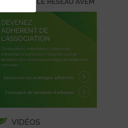
REJOINDRE LE RÉSEAU AVEM
DEVENEZ
ADHÉRENT DE
L'ASSOCIATION
Constructeurs, importateurs, collectivités,
entreprises ou particuliers, rejoignez-nous et
bénéficiez des nombreux avantages accordés à nos
membres.
Découvrez les avantages
adhérents
Formulaire
de demande
d'adhésion
VIDÉOS