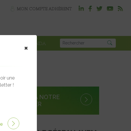
MON COMPTE ADHÉRENT
PLOI
AGENDA
×
oir une
etter !
S'INSCRIRE À NOTRE
NEWSLETTER
ire