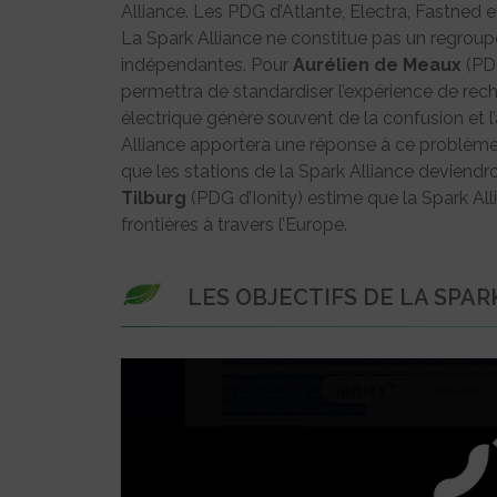
Alliance. Les PDG d’Atlante, Electra, Fastned et I
La Spark Alliance ne constitue pas un regroupe
indépendantes. Pour
Aurélien de Meaux
(PDG
permettra de standardiser l’expérience de recha
électrique génère souvent de la confusion et l’
Alliance apportera une réponse à ce problèm
que les stations de la Spark Alliance deviendron
Tilburg
(PDG d’Ionity) estime que la Spark Alli
frontières à travers l’Europe.
LES OBJECTIFS DE LA SPAR