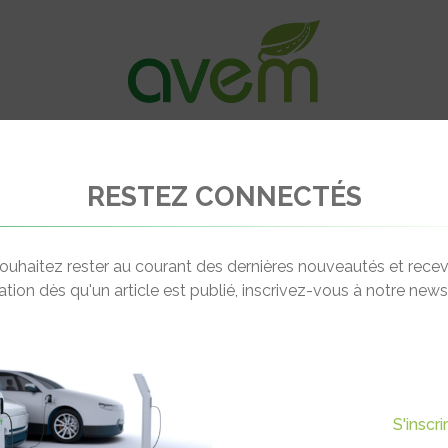
VÉHICULES
RECHARGE
OFFRES D’EM
RESTEZ CONNECTÉS
ark Alliance pour améliorer l’image de la recharge rapide
ouhaitez rester au courant des dernières nouveautés et recev
cation dès qu'un article est publié, inscrivez-vous à notre newsl
Actualité suivante
UR AMÉLIORER L’IMAGE DE LA
S'inscr