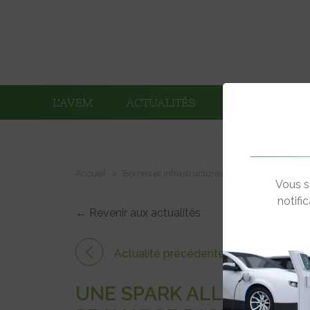
L’AVEM
ACTUALITÉS
ADHÉRENTS
Accueil
Bornes et infrastructures de charge
Une Sp
Vous s
notifi
← Revenir aux actualités
Actualité précédente
UNE SPARK ALLIANCE PO