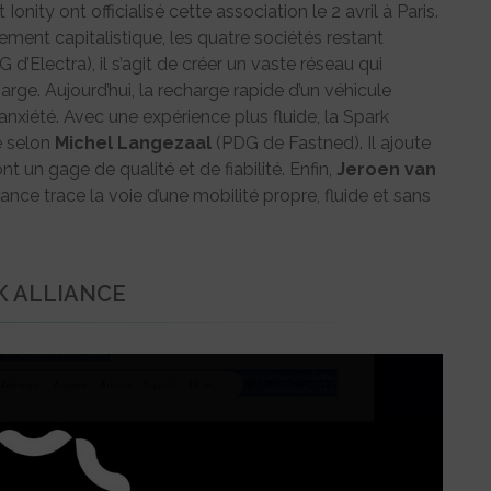
onity ont officialisé cette association le 2 avril à Paris.
ment capitalistique, les quatre sociétés restant
 d’Electra), il s’agit de créer un vaste réseau qui
rge. Aujourd’hui, la recharge rapide d’un véhicule
anxiété. Avec une expérience plus fluide, la Spark
e selon
Michel Langezaal
(PDG de Fastned). Il ajoute
t un gage de qualité et de fiabilité. Enfin,
Jeroen van
ance trace la voie d’une mobilité propre, fluide et sans
K ALLIANCE