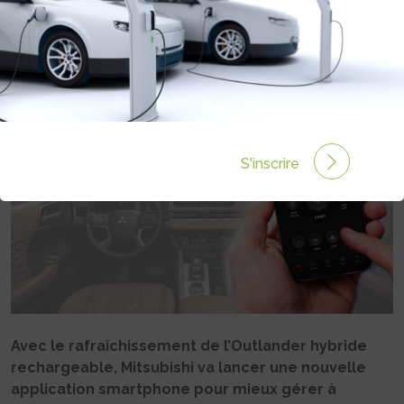
RECHARGEABLES
Rédigé par Philippe Schwoerer le 12 Mar 2025 à 14:54
0 commentaires
S'inscrire
Avec le rafraîchissement de l’Outlander hybride
rechargeable, Mitsubishi va lancer une nouvelle
application smartphone pour mieux gérer à