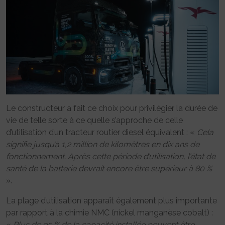
Le constructeur a fait ce choix pour privilégier la durée de
vie de telle sorte à ce quelle s’approche de celle
d’utilisation d’un tracteur routier diesel équivalent : «
Cela
signifie jusqu’à 1,2 million de kilomètres en dix ans de
fonctionnement. Après cette période d’utilisation, l’état de
santé de la batterie devrait encore être supérieur à 80 %
».
La plage d’utilisation apparaît également plus importante
par rapport à la chimie NMC (nickel manganèse cobalt) :
«
Plus de 95 % de la capacité installée peuvent être