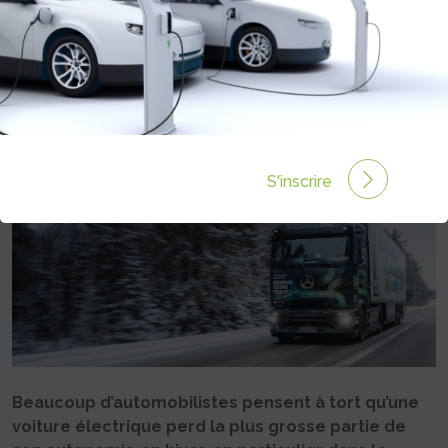
COMPORTEMENT EN HIVER DU
MERCEDES EACTROS 600
Rédigé par Philippe Schwoerer le 26 Fév 2025 à 07:54
0 commentaires
S'inscrire
Beaucoup d’automobilistes pensent à tort qu’une
voiture électrique perd la plus grosse partie de