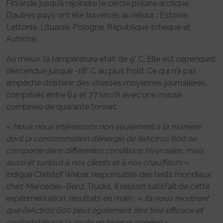
Finlande jusqu’à rejoindre le cercle polaire arctique.
D’autres pays ont été traversés au retour : Estonie,
Lettonie, Lituanie, Pologne, République tchèque et
Autriche.
Au mieux, la température était de 9° C. Elle est cependant
descendue jusque -18° C au plus froid. Ce qui n’a pas
empêché d’obtenir des vitesses moyennes journalières
comprises entre 64 et 77 km/h avec une masse
combinée de quarante tonnes.
«
Nous nous intéressons non seulement à la manière
dont la consommation d’énergie de l’eActros 600 se
comporte dans différentes conditions hivernales, mais
aussi et surtout à nos clients et à nos chauffeurs
»,
indique Christof Weber, responsable des tests mondiaux
chez Mercedes-Benz Trucks. Il ressort satisfait de cette
expérimentation, résultats en main : «
Ils nous montrent
que l’eActros 600 peut également être très efficace et
confortable sur la route en hiver européen
».