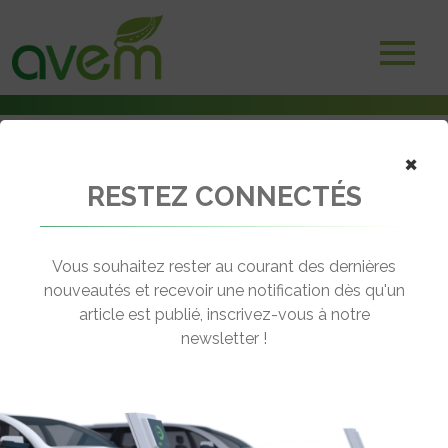
×
RESTEZ CONNECTÉS
Accueil
Camions électriques
Camion électrique : Le comportement en hiver du Mercedes eActros
600
Vous souhaitez rester au courant des dernières
nouveautés et recevoir une notification dès qu'un
← Revenir aux actualités
article est publié, inscrivez-vous à notre
newsletter !
CAMION ÉLECTRIQUE : LE