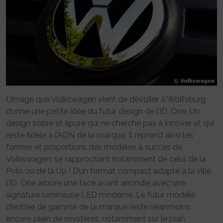
L’image que Volkswagen vient de dévoiler à Wolfsburg
donne une petite idée du futur design de l’ID. One. Un
design sobre et épuré qui ne cherche pas à innover et qui
reste fidèle à l’ADN de la marque. Il reprend ainsi les
formes et proportions des modèles à succès de
Volkswagen, se rapprochant notamment de celui de la
Polo ou de la Up ! D’un format compact adapté à la ville,
l’ID. One arbore une face avant arrondie avec une
signature lumineuse LED moderne. Le futur modèle
d’entrée de gamme de la marque reste néanmoins
encore plein de mystères, notamment sur le plan