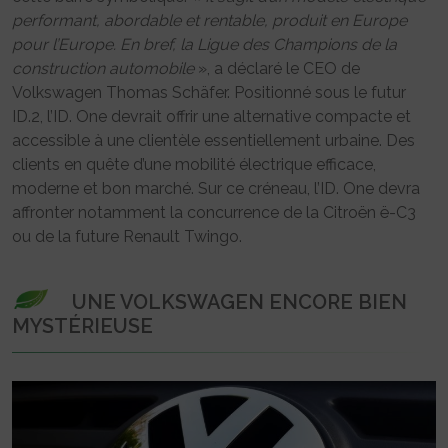
performant, abordable et rentable, produit en Europe
pour l’Europe. En bref, la Ligue des Champions de la
construction automobile
», a déclaré le CEO de
Volkswagen Thomas Schäfer. Positionné sous le futur
ID.2, l’ID. One devrait offrir une alternative compacte et
accessible à une clientèle essentiellement urbaine. Des
clients en quête d’une mobilité électrique efficace,
moderne et bon marché. Sur ce créneau, l’ID. One devra
affronter notamment la concurrence de la Citroën ë-C3
ou de la future Renault Twingo.
UNE VOLKSWAGEN ENCORE BIEN
MYSTÉRIEUSE