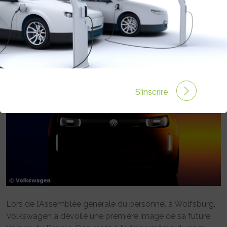
DÉVOILER L’ID. ONE, SA FUTURE
« VOITURE DU PEUPLE »
Rédigé par Emmanuel Maumon le 08 Fév 2025 à 06:00
0 commentaires
S'inscrire
Lors de l’Assemblée générale du personnel à Wolfsburg,
Volkswagen a dévoilé une première image de sa future