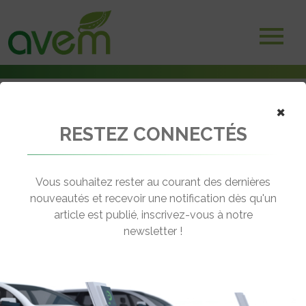
×
RESTEZ CONNECTÉS
Accueil
Voitures électriques
Volkswagen commence à dévoiler l’ID. One, sa future « Voiture du
Peuple »
Vous souhaitez rester au courant des dernières
nouveautés et recevoir une notification dès qu'un
← Revenir aux actualités
article est publié, inscrivez-vous à notre
newsletter !
VOLKSWAGEN COMMENCE À