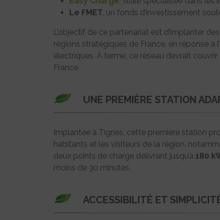
Easy Charge
, filiale spécialisée dans le
Le FMET
, un fonds d’investissement soute
L’objectif de ce partenariat est d’implanter d
régions stratégiques de France, en réponse à l
électriques. À terme, ce réseau devrait couvrir
France.
UNE PREMIÈRE STATION ADA
Implantée à Tignes, cette première station pr
habitants et les visiteurs de la région, nota
deux points de charge délivrant jusqu’à
180 kW
moins de 30 minutes.
ACCESSIBILITÉ ET SIMPLICIT