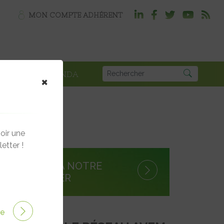
MON COMPTE ADHÉRENT
PLOI
AGENDA
×
e inaugurée à Tignes
oir une
etter !
S'INSCRIRE À NOTRE
NEWSLETTER
ire