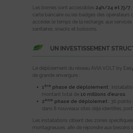
Les bornes sont accessibles
24h/24 et 7j/7
,
carte bancaire ou les badges des opérateurs d
accéder, le temps de la recharge, aux services
sanitaires, snacks et boissons.
UN INVESTISSEMENT STRU
Le déploiement du réseau AVIA VOLT by Easy 
de grande envergure :
ère
1
phase de déploiement
: installat
montant total de
10 millions d’euros
.
ème
2
phase de déploiemet
: 36 points
dans 8 nouveaux sites déjà identifiés, por
Les installations ciblent des zones spécifique
montagneuses, afin de répondre aux besoins d’u