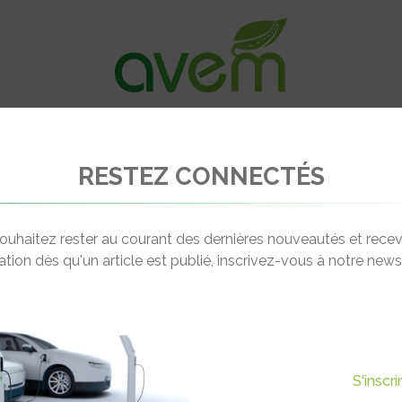
VÉHICULES
RECHARGE
OFFRES D’EM
RESTEZ CONNECTÉS
OLT by Easy Charge : une nouvelle station de recharge très haute puissanc
ouhaitez rester au courant des dernières nouveautés et recev
cation dès qu'un article est publié, inscrivez-vous à notre newsl
Actualité suivante
RGE : UNE NOUVELLE STATION
S'inscr