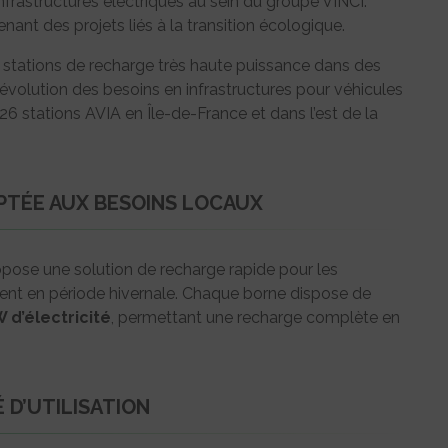
s infrastructures électriques au sein du groupe VINCI.
nant des projets liés à la transition écologique.
es stations de recharge très haute puissance dans des
’évolution des besoins en infrastructures pour véhicules
 26 stations AVIA en Île-de-France et dans l’est de la
PTÉE AUX BESOINS LOCAUX
opose une solution de recharge rapide pour les
mment en période hivernale. Chaque borne dispose de
 d’électricité
, permettant une recharge complète en
É D’UTILISATION