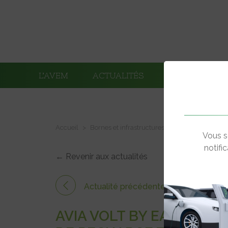
L’AVEM
ACTUALITÉS
ADHÉRENTS
Accueil
Bornes et infrastructures de charge
AVIA V
Vous s
notifi
← Revenir aux actualités
Actualité précédente
AVIA VOLT BY EASY CHA