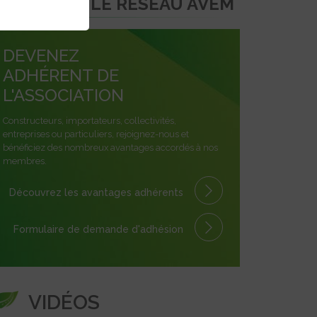
REJOINDRE LE RÉSEAU AVEM
DEVENEZ
ADHÉRENT DE
L'ASSOCIATION
Constructeurs, importateurs, collectivités,
entreprises ou particuliers, rejoignez-nous et
bénéficiez des nombreux avantages accordés à nos
membres.
Découvrez les avantages
adhérents
Formulaire
de demande
d'adhésion
VIDÉOS