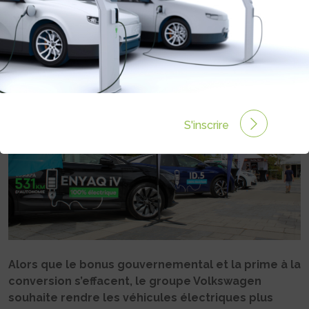
VOLKSWAGEN
Rédigé par Philippe Schwoerer le 04 Déc 2024 à 10:00
0 commentaires
S'inscrire
Alors que le bonus gouvernemental et la prime à la
conversion s’effacent, le groupe Volkswagen
souhaite rendre les véhicules électriques plus