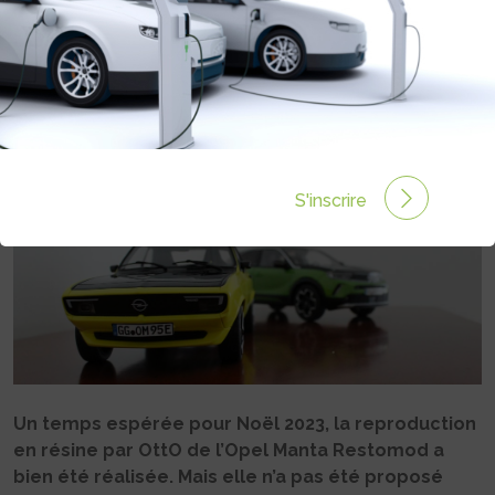
1/18 MAIS…
Rédigé par Philippe Schwoerer le 27 Août 2024 à 06:00
0 commentaires
S'inscrire
Un temps espérée pour Noël 2023, la reproduction
en résine par OttO de l’Opel Manta Restomod a
bien été réalisée. Mais elle n’a pas été proposé