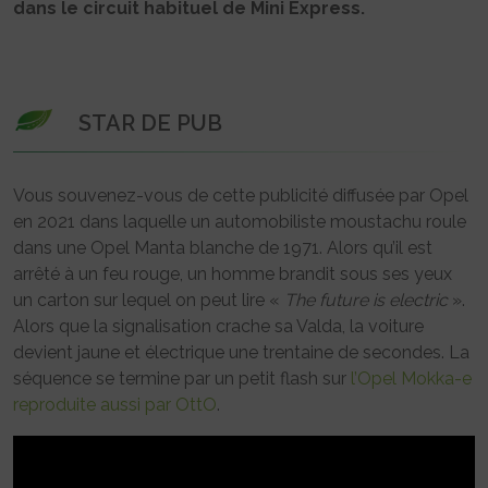
dans le circuit habituel de Mini Express.
STAR DE PUB
Vous souvenez-vous de cette publicité diffusée par Opel
en 2021 dans laquelle un automobiliste moustachu roule
dans une Opel Manta blanche de 1971. Alors qu’il est
arrêté à un feu rouge, un homme brandit sous ses yeux
un carton sur lequel on peut lire «
The future is electric
».
Alors que la signalisation crache sa Valda, la voiture
devient jaune et électrique une trentaine de secondes. La
séquence se termine par un petit flash sur
l’Opel Mokka-e
reproduite aussi par OttO
.