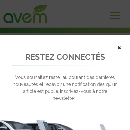
×
RESTEZ CONNECTÉS
Accueil
Voitures électriques
OttOmobile a bien sorti son Opel Manta GSe ElektroMod 1/18 mais…
Vous souhaitez rester au courant des dernières
← Revenir aux actualités
nouveautés et recevoir une notification dès qu'un
article est publié, inscrivez-vous à notre
newsletter !
OTTOMOBILE A BIEN SORTI SON
OPEL MANTA GSE ELEKTROMOD