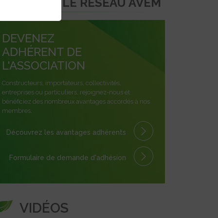
REJOINDRE LE RÉSEAU AVEM
DEVENEZ
ADHÉRENT DE
L'ASSOCIATION
Constructeurs, importateurs, collectivités,
entreprises ou particuliers, rejoignez-nous et
bénéficiez des nombreux avantages accordés à nos
membres.
Découvrez les avantages
adhérents
Formulaire
de demande
d'adhésion
VIDÉOS