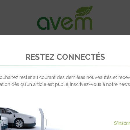
VÉHICULES
RECHARGE
OFFRES D’EM
RESTEZ CONNECTÉS
Besançon Métropole inaugure son réseau de bornes de recharge électriqu
ouhaitez rester au courant des dernières nouveautés et recev
cation dès qu'un article est publié, inscrivez-vous à notre newsl
Actualité suivante
OPOLE INAUGURE SON
S'inscr