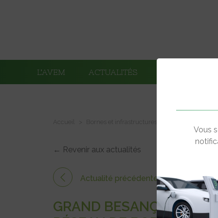
L’AVEM
ACTUALITÉS
ADHÉRENTS
Accueil
Bornes et infrastructures de charge
Grand 
Vous s
notifi
← Revenir aux actualités
Actualité précédente
GRAND BESANÇON MÉTR