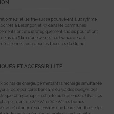
ION
rationnels, et les travaux se poursuivent à un rythme
 47 bornes à Besançon et 37 dans les communes
lacements ont été stratégiquement choisis pour et ont
à moins de 5 km d’une borne. Les bornes seront
 professionnels que pour les touristes du Grand
QUES ET ACCESSIBILITÉ
 points de charge, permettant la recharge simultanée
yer à l’acte par carte bancaire ou via des badges des
tels que Chargemap, Freshmile ou bien encore Ulys. Les
echarge, allant de 22 kW à 120 kW. Les bornes
00 km d’autonomie en environ une heure, tandis que les
d’atteindre cette même autonomie en seulement 15