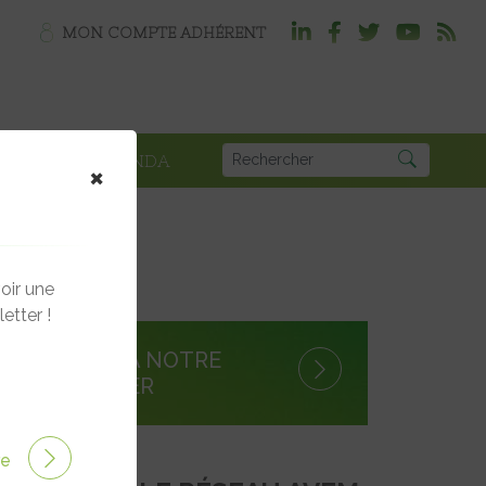
MON COMPTE ADHÉRENT
PLOI
AGENDA
×
e avec EasyCharge
oir une
etter !
S'INSCRIRE À NOTRE
NEWSLETTER
ire