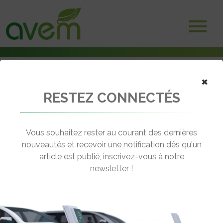
×
RESTEZ CONNECTÉS
Accueil
Politiques publiques et aides à l'acquisition
Le forfait mobilités durables : en quoi ça consiste ?
Vous souhaitez rester au courant des dernières
← Revenir aux actualités
nouveautés et recevoir une notification dès qu'un
article est publié, inscrivez-vous à notre
newsletter !
LE FORFAIT MOBILITÉS DURABLES :
EN QUOI ÇA CONSISTE ?