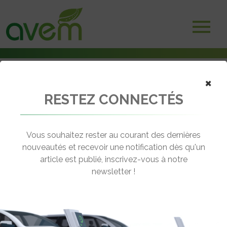
×
RESTEZ CONNECTÉS
Accueil
Marché, ventes & immatriculations
En Europe, les ventes de Volvo sont emportées par les électriques
Vous souhaitez rester au courant des dernières
← Revenir aux actualités
nouveautés et recevoir une notification dès qu'un
article est publié, inscrivez-vous à notre
newsletter !
EN EUROPE, LES VENTES DE VOLVO
SONT EMPORTÉES PAR LES