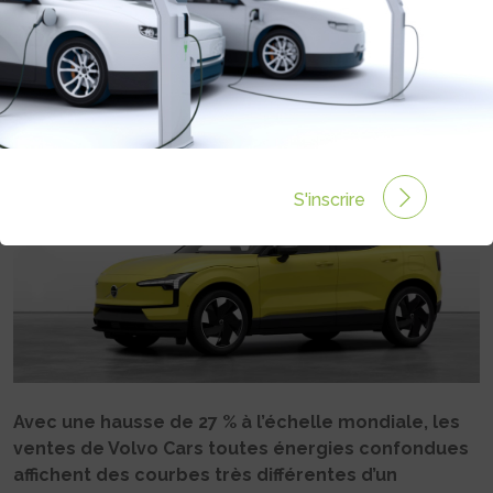
ÉLECTRIQUES
Rédigé par Philippe Schwoerer le 10 Mai 2024 à 11:57
0
commentaires
S'inscrire
Avec une hausse de 27 % à l’échelle mondiale, les
ventes de Volvo Cars toutes énergies confondues
affichent des courbes très différentes d’un