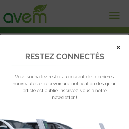
×
RESTEZ CONNECTÉS
Accueil
Economie et financements
TIRUERT : un mécanisme à exploiter
Vous souhaitez rester au courant des dernières
← Revenir aux actualités
nouveautés et recevoir une notification dès qu'un
article est publié, inscrivez-vous à notre
newsletter !
TIRUERT : UN MÉCANISME À
EXPLOITER