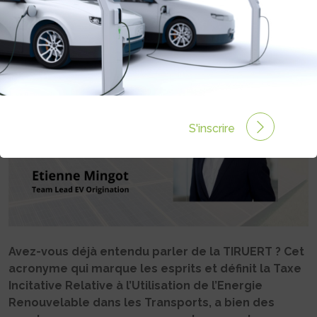
Rédigé par Camille LEHOUX le 24 Avr 2024 à 17:29
2
commentaires
S'inscrire
Avez-vous déjà entendu parler de la TIRUERT ? Cet
acronyme qui marque les esprits et définit la Taxe
Incitative Relative à l’Utilisation de l’Energie
Renouvelable dans les Transports, a bien des