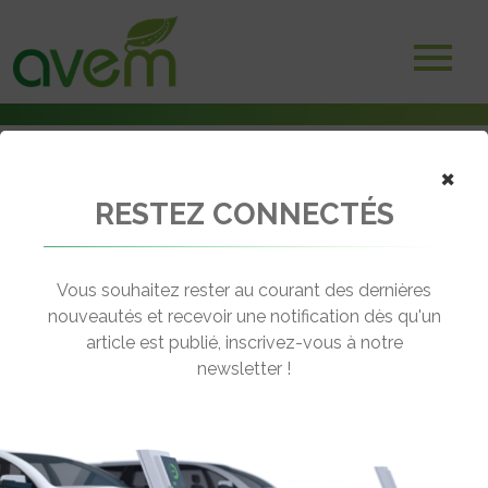
×
RESTEZ CONNECTÉS
Accueil
Avions électriques
Maeve Aerospace a présenté au Bourget son futur avion électrique
Vous souhaitez rester au courant des dernières
← Revenir aux actualités
nouveautés et recevoir une notification dès qu'un
article est publié, inscrivez-vous à notre
newsletter !
MAEVE AEROSPACE A PRÉSENTÉ AU
BOURGET SON FUTUR AVION