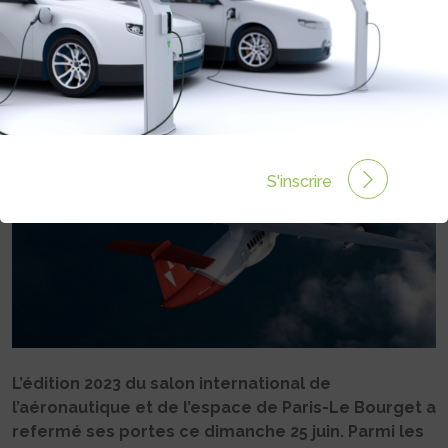
ÉLECTRIQUE
Rédigé par Philippe Schwoerer le 27 Juin 2023 à 06:00
0 commentaires
S'inscrire
L’édition 2023 du salon international de
l’aéronautique et de l’espace de Paris-Le Bourget a
refermé ses portes ce dimanche 25 juin. Parmi les