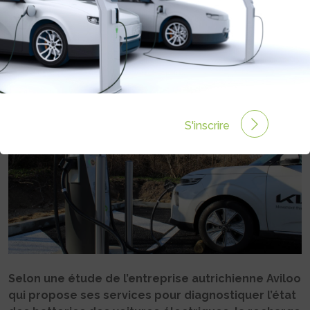
ELLE LES BATTERIES DES VOITURES
ÉLECTRIQUES ?
Rédigé par Philippe Schwoerer le 05 Mai 2023 à 11:02
0 commentaires
S'inscrire
Selon une étude de l’entreprise autrichienne Aviloo
qui propose ses services pour diagnostiquer l’état