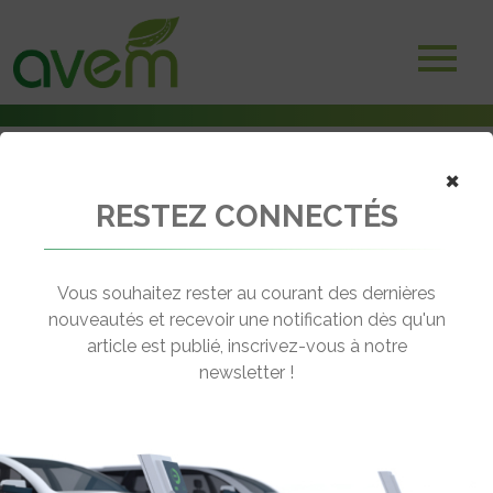
×
RESTEZ CONNECTÉS
Accueil
Etudes
La recharge rapide dégrade-t-elle les batteries des voitures
électriques ?
Vous souhaitez rester au courant des dernières
nouveautés et recevoir une notification dès qu'un
← Revenir aux actualités
article est publié, inscrivez-vous à notre
newsletter !
LA RECHARGE RAPIDE DÉGRADE-T-