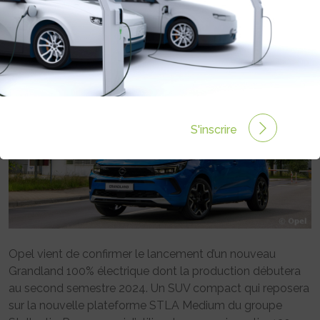
Rédigé par Emmanuel Maumon le 25 Mar 2023 à 06:00
0 commentaires
S'inscrire
Opel vient de confirmer le lancement d’un nouveau
Grandland 100% électrique dont la production débutera
au second semestre 2024. Un SUV compact qui reposera
sur la nouvelle plateforme STLA Medium du groupe