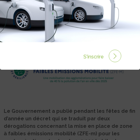
Rédigé par Julie ALUNNO le 27 Déc 2022 à 14:00
0
commentaires
S'inscrire
Le Gouvernement a publié pendant les fêtes de fin
d’année un décret qui se traduit par deux
dérogations concernant la mise en place de zone
à faibles émissions mobilité (ZFE-m) pour les