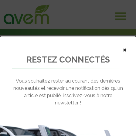
×
RESTEZ CONNECTÉS
Accueil
Non classé
Deux dérogations de ZFE pour les agglomérations
Vous souhaitez rester au courant des dernières
← Revenir aux actualités
nouveautés et recevoir une notification dès qu'un
article est publié, inscrivez-vous à notre
newsletter !
DEUX DÉROGATIONS DE ZFE POUR
LES AGGLOMÉRATIONS