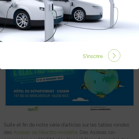
ELECTRIQUE, HYDROGÈNE :
QUELLES COMPLÉMENTARITÉS ?
Rédigé par Emmanuel Maumon le 27 Déc 2022 à 06:00
0 commentaires
S'inscrire
Suite et fin de notre série d’articles sur les tables rondes
des
Assises de l’électro-mobilité
. Des Assises co-