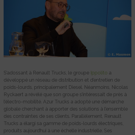
S’adossant à Renault Trucks, le groupe
Ippolito
a
développé un réseau de distribution et d’entretien de
poids-lourds, principalement Diesel. Néanmoins, Nicolas
Ryckaert a révélé que son groupe s’intéressait de près à
l’électro-mobilité. Azur Trucks a adopté une démarche
globale cherchant à apporter des solutions à l’ensemble
des contraintes de ses clients. Parallèlement, Renault
Trucks a élargi sa gamme de poids-lourds électriques,
produits aujourd’hui à une échelle industrielle. Ses