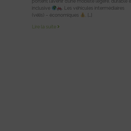
portent l’avenir d’une mobilité légère, durable 
inclusive
. Les véhicules intermédiaires
(vélis) – économiques
, […]
Lire la suite