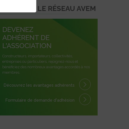
REJOINDRE LE RÉSEAU AVEM
DEVENEZ
ADHÉRENT DE
L'ASSOCIATION
Constructeurs, importateurs, collectivités,
entreprises ou particuliers, rejoignez-nous et
bénéficiez des nombreux avantages accordés à nos
membres.
Découvrez les avantages
adhérents
Formulaire
de demande
d'adhésion