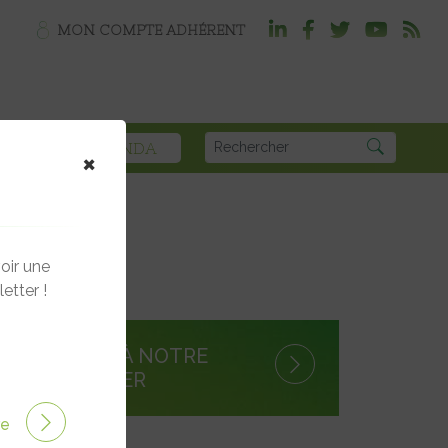
MON COMPTE ADHÉRENT
PLOI
AGENDA
×
oir une
etter !
S'INSCRIRE À NOTRE
NEWSLETTER
ire