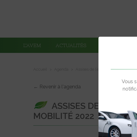
L’AVEM
ACTUALITÉS
ADHÉRENTS
Accueil
Agenda
Assises de l’électro-mobilité 2022
Vous s
← Revenir à l'agenda
notifi
ASSISES DE L’ÉLECT
MOBILITÉ 2022