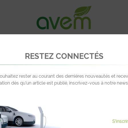
VÉHICULES
RECHARGE
OFFRES D’EM
RESTEZ CONNECTÉS
ouhaitez rester au courant des dernières nouveautés et recev
cation dès qu'un article est publié, inscrivez-vous à notre newsl
RO-
INFOS
contact@avem.fr
09 52 38 98 57
S'inscr