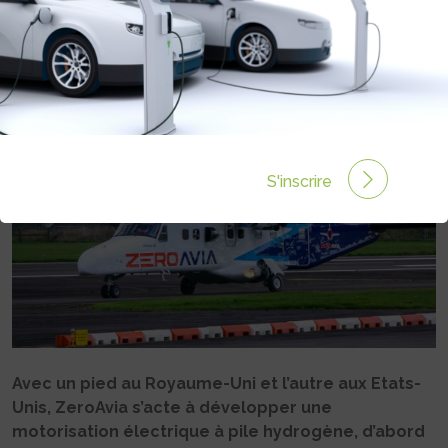
HYDROGÈNE
Rédigé par Philippe Schwoerer le 26 Déc 2022 à 10:31
0 commentaires
S'inscrire
Avec un pied au Royaume-Uni et l’autre aux Etats-
Unis, ZeroAvia s’acte à développer une
motorisation électrique à pile hydrogène, d’abord