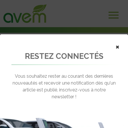
×
RESTEZ CONNECTÉS
Accueil
Avions électriques
Bonnes nouvelles pour les avions électriques à pile hydrogène
Vous souhaitez rester au courant des dernières
← Revenir aux actualités
nouveautés et recevoir une notification dès qu'un
article est publié, inscrivez-vous à notre
newsletter !
BONNES NOUVELLES POUR LES
AVIONS ÉLECTRIQUES À PILE