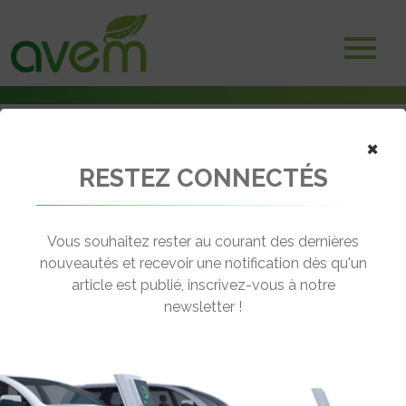
×
RESTEZ CONNECTÉS
Accueil
Bus électriques & hybrides
Les lauréats de l’appel à projet véhicules lourds électriques de
l’ADEME
Vous souhaitez rester au courant des dernières
nouveautés et recevoir une notification dès qu'un
← Revenir aux actualités
article est publié, inscrivez-vous à notre
newsletter !
LES LAURÉATS DE L’APPEL À PROJET