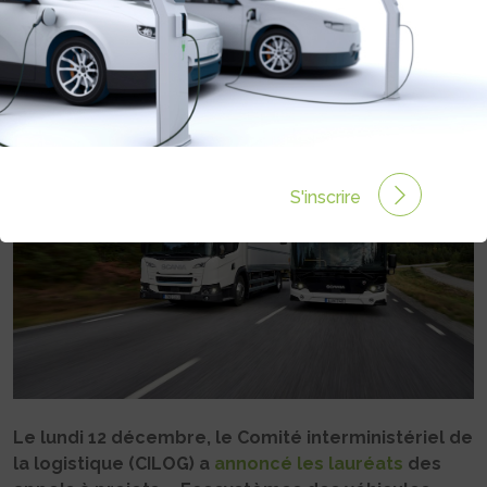
VÉHICULES LOURDS ÉLECTRIQUES
DE L’ADEME
Rédigé par Julie ALUNNO le 15 Déc 2022 à 08:00
0
commentaires
S'inscrire
Le lundi 12 décembre, le Comité interministériel de
la logistique (CILOG) a
annoncé les lauréats
des