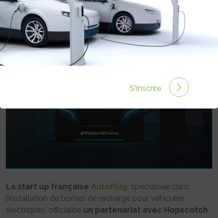
L’AUTO
Rédigé par Communication de l'adhérent le 18 Oct 2022 à 17:19
0 commentaires
S'inscrire
La start up française
AutoPlug
, spécialisée dans
l’installation de bornes de recharge pour véhicules
électriques, officialise
un partenariat avec Hopscotch