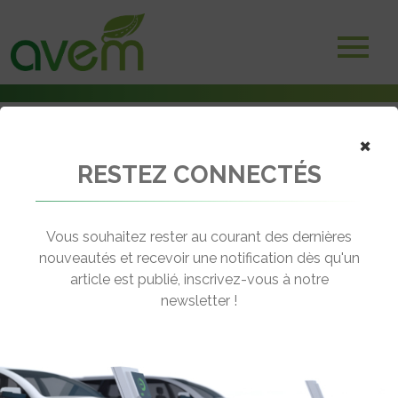
×
RESTEZ CONNECTÉS
Accueil
Bornes et infrastructures de charge
La start-up AutoPlug signe un partenariat avec le Mondial de l’Auto
Vous souhaitez rester au courant des dernières
← Revenir aux actualités
nouveautés et recevoir une notification dès qu'un
article est publié, inscrivez-vous à notre
newsletter !
LA START-UP AUTOPLUG SIGNE UN
PARTENARIAT AVEC LE MONDIAL DE