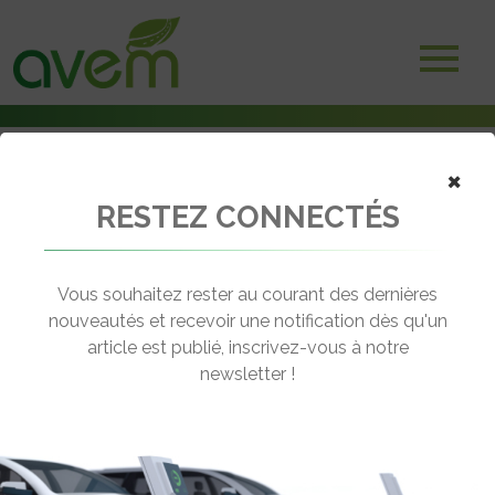
×
RESTEZ CONNECTÉS
Accueil
Salons et Manifestations
Le Riviera Electric Challenge dans les starting-blocks
Vous souhaitez rester au courant des dernières
← Revenir aux actualités
nouveautés et recevoir une notification dès qu'un
article est publié, inscrivez-vous à notre
newsletter !
LE RIVIERA ELECTRIC CHALLENGE
DANS LES STARTING-BLOCKS