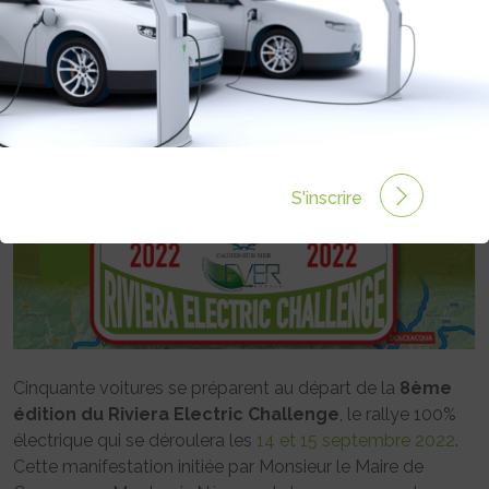
Rédigé par Julie ALUNNO le 07 Sep 2022 à 14:25
0
commentaires
S'inscrire
Cinquante voitures se préparent au départ de la
8ème
édition du Riviera Electric Challenge
, le rallye 100%
électrique qui se déroulera les
14 et 15 septembre 2022
.
Cette manifestation initiée par Monsieur le Maire de