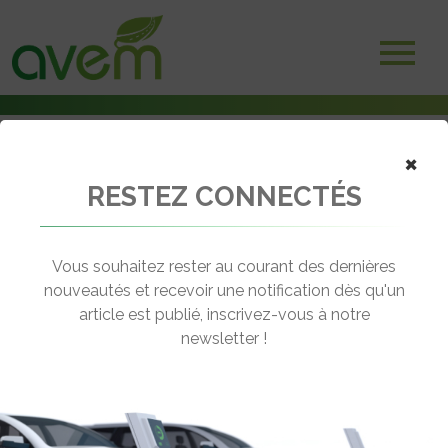
×
RESTEZ CONNECTÉS
Accueil
Voitures électriques
e-Garages Revolte : « Votre voiture électrique va durer 100 ans »
Vous souhaitez rester au courant des dernières
← Revenir aux actualités
nouveautés et recevoir une notification dès qu'un
article est publié, inscrivez-vous à notre
newsletter !
E-GARAGES REVOLTE : « VOTRE
VOITURE ÉLECTRIQUE VA DURER