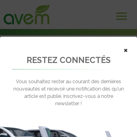
×
RESTEZ CONNECTÉS
Accueil
Scooters et motos électriques
Champagne en automne avec eccity
Vous souhaitez rester au courant des dernières
← Revenir aux actualités
nouveautés et recevoir une notification dès qu'un
article est publié, inscrivez-vous à notre
newsletter !
CHAMPAGNE EN AUTOMNE AVEC
ECCITY