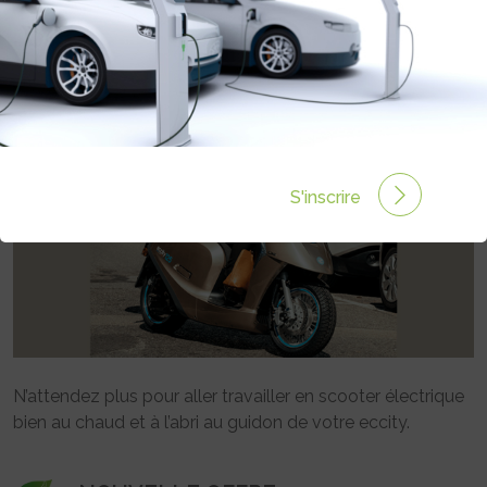
Rédigé par Eccity communique le 30 Oct 2020 à 00:00
0 commentaires
S'inscrire
N’attendez plus pour aller travailler en scooter électrique
bien au chaud et à l’abri au guidon de votre eccity.