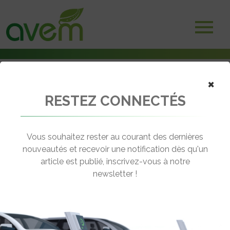
×
RESTEZ CONNECTÉS
Accueil
Etudes
Un rapport de l’ACEA sur la transition vers une mobilité zéro
émission
Vous souhaitez rester au courant des dernières
nouveautés et recevoir une notification dès qu'un
← Revenir aux actualités
article est publié, inscrivez-vous à notre
newsletter !
UN RAPPORT DE L’ACEA SUR LA