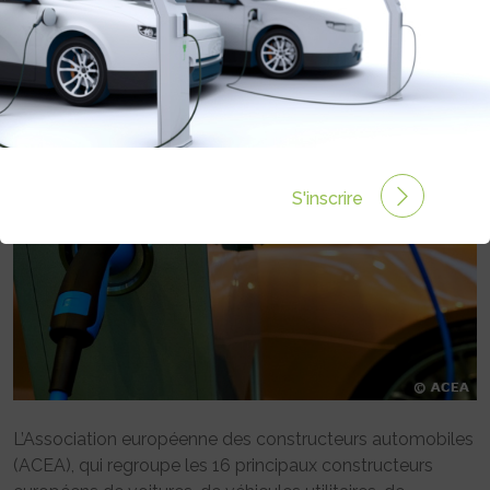
TRANSITION VERS UNE MOBILITÉ
ZÉRO ÉMISSION
Rédigé par EMMANUEL MAUMON le 31 Oct 2020 à 00:00
0 commentaires
S'inscrire
L’Association européenne des constructeurs automobiles
(ACEA), qui regroupe les 16 principaux constructeurs