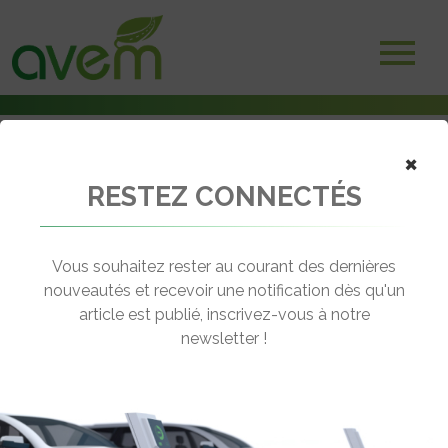
×
RESTEZ CONNECTÉS
Accueil
Voitures électriques
Ouverture de 2 nouveaux parcs Blooweels en région parisienne
Vous souhaitez rester au courant des dernières
← Revenir aux actualités
nouveautés et recevoir une notification dès qu'un
article est publié, inscrivez-vous à notre
newsletter !
OUVERTURE DE 2 NOUVEAUX PARCS
BLOOWEELS EN RÉGION PARISIENNE