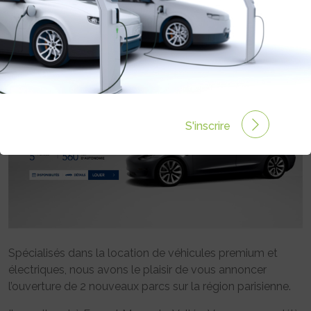
Rédigé par Blooweels communique le 14 Oct 2020 à 00:00
0 commentaires
S'inscrire
Spécialisés dans la location de véhicules premium et
électriques, nous avons le plaisir de vous annoncer
l’ouverture de 2 nouveaux parcs sur la région parisienne.