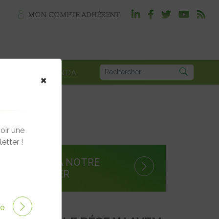
MON COMPTE ADHÉRENT
PLOI
AGENDA
×
oir une
etter !
S'INSCRIRE À NOTRE
NEWSLETTER
ire