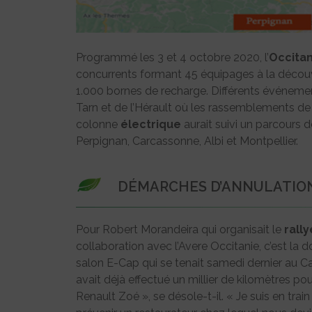
Programmé les 3 et 4 octobre 2020, l’
Occitan
concurrents formant 45 équipages à la découv
1.000 bornes de recharge. Différents événeme
Tarn et de l’Hérault où les rassemblements de
colonne
électrique
aurait suivi un parcours d
Perpignan, Carcassonne, Albi et Montpellier.
DÉMARCHES D’ANNULATIO
Pour Robert Morandeira qui organisait le
rally
collaboration avec l’Avere Occitanie, c’est la d
salon E-Cap qui se tenait samedi dernier au Cap
avait déjà effectué un millier de kilomètres p
Renault Zoé », se désole-t-il. « Je suis en trai