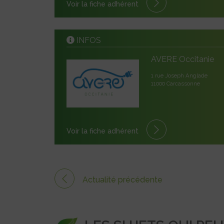
Voir la fiche adhérent
INFOS
AVERE Occitanie
1 rue Joseph Anglade
11000 Carcassonne
Voir la fiche adhérent
Actualité précédente