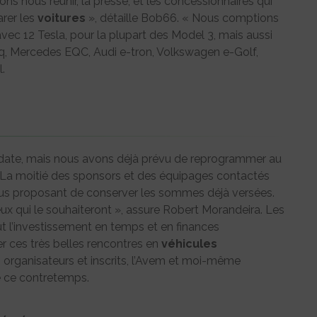
ns nous réunir, la presse, et les concessionnaires qui
arer les
voitures
», détaille Bob66. « Nous comptions
 avec 12 Tesla, pour la plupart des Model 3, mais aussi
iq, Mercedes EQC, Audi e-tron, Volkswagen e-Golf,
l.
 date, mais nous avons déjà prévu de reprogrammer au
La moitié des sponsors et des équipages contactés
nous proposant de conserver les sommes déjà versées.
ux qui le souhaiteront », assure Robert Morandeira. Les
ut l’investissement en temps et en finances
r ces très belles rencontres en
véhicules
es organisateurs et inscrits, l’Avem et moi-même
e ce contretemps.