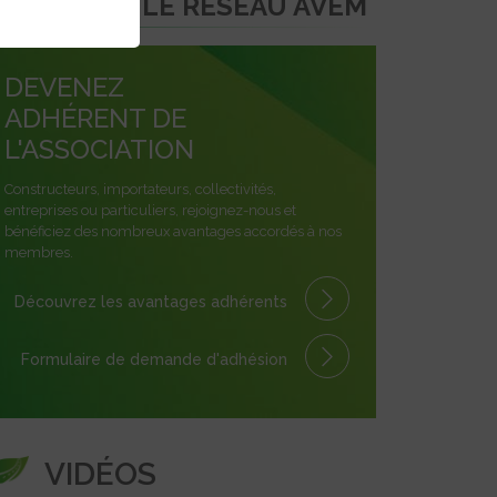
REJOINDRE LE RÉSEAU AVEM
DEVENEZ
ADHÉRENT DE
L'ASSOCIATION
Constructeurs, importateurs, collectivités,
entreprises ou particuliers, rejoignez-nous et
bénéficiez des nombreux avantages accordés à nos
membres.
Découvrez les avantages
adhérents
Formulaire
de demande
d'adhésion
VIDÉOS