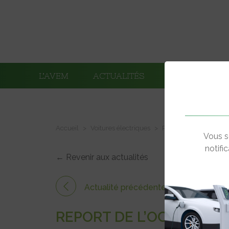
L’AVEM
ACTUALITÉS
ADHÉRENTS
Accueil
Voitures électriques
Report de l’Occitania
Vous s
notifi
← Revenir aux actualités
Actualité précédente
REPORT DE L’OCCITANIA 