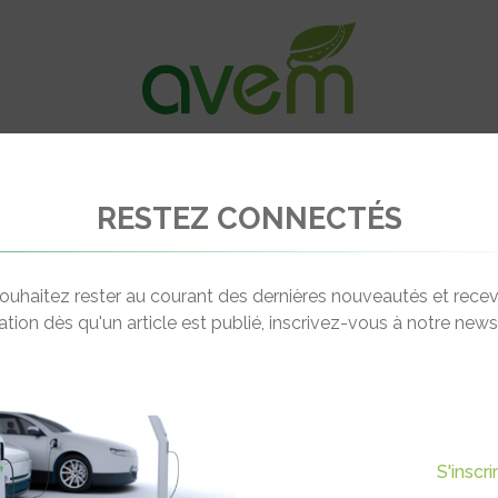
VÉHICULES
RECHARGE
OFFRES D’EM
RESTEZ CONNECTÉS
 : Une voiture électrique pour les 3-6 ans
ouhaitez rester au courant des dernières nouveautés et recev
cation dès qu'un article est publié, inscrivez-vous à notre newsl
Actualité suivante
 : UNE VOITURE
S'inscr