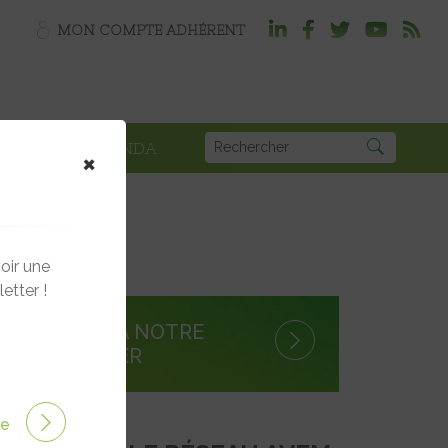
MON COMPTE ADHÉRENT
PLOI
AGENDA
×
oir une
etter !
S'INSCRIRE À NOTRE
NEWSLETTER
ire