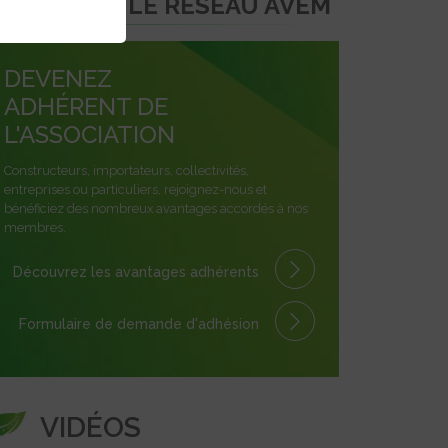
REJOINDRE LE RÉSEAU AVEM
DEVENEZ
ADHÉRENT DE
L'ASSOCIATION
Constructeurs, importateurs, collectivités,
entreprises ou particuliers, rejoignez-nous et
bénéficiez des nombreux avantages accordés à nos
membres.
Découvrez les avantages
adhérents
Formulaire
de demande
d'adhésion
VIDÉOS