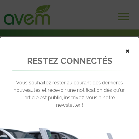
×
RESTEZ CONNECTÉS
Accueil
Voitures électriques
BMW présente son futur SUV électrique
Vous souhaitez rester au courant des dernières
← Revenir aux actualités
nouveautés et recevoir une notification dès qu'un
article est publié, inscrivez-vous à notre
newsletter !
BMW PRÉSENTE SON FUTUR SUV
ÉLECTRIQUE