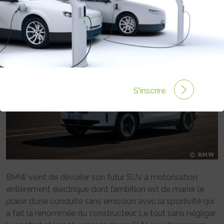
Rédigé par EMMANUEL MAUMON le 18 Juil 2020 à 00:00
0 commentaires
S'inscrire
BMW vient de dévoiler son futur SUV à motorisation
entièrement électrique dont l’ambition est de marier le
plaisir d’une conduite sans émission avec la sportivité qui
a fait la renommée du constructeur. Le tout sans négliger