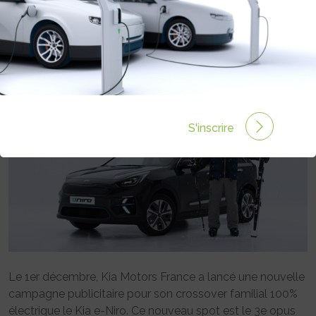
DE NIRO
Rédigé par Kia communique le 04 Déc 2019 à 00:00
0
commentaires
S'inscrire
Le 1er décembre, Kia Motors France a lancé une nouvelle
campagne publicitaire pour son crossover familial 100%
électrique le Kia e-Niro. Ce nouveau spot est le 3e opus