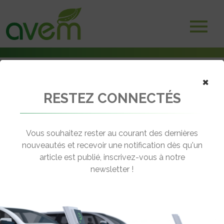
×
RESTEZ CONNECTÉS
Accueil
Voitures électriques
Kia e-Niro : Nouvel opus de la saga publicitaire avec Robert De Niro
Vous souhaitez rester au courant des dernières
← Revenir aux actualités
nouveautés et recevoir une notification dès qu'un
article est publié, inscrivez-vous à notre
newsletter !
KIA E-NIRO : NOUVEL OPUS DE LA
SAGA PUBLICITAIRE AVEC ROBERT