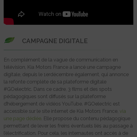
CAMPAGNE DIGITALE
En complément de la vague de communication en
télévision, Kia Motors France a lancé une campagne
digitale, depuis le 1erdécembre également, qui annonce
la refonte complète de sa plateforme digitale
#GOelectric. Dans ce cadre, 3 films et des spots
pédagogiques sont diffusés sur la plateforme
d’hébergement de vidéos YouTube. #GOelectric est
accessible sur le site internet de Kia Motors France,
via
une page dédiée
. Elle propose du contenu pédagogique
permettant de lever les freins éventuels liés au passage à
l’électrification. Pour cela, les internautes ont accès à de