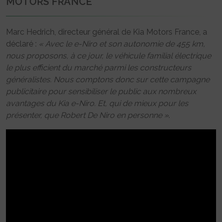
MOTORS FRANCE
Marc Hedrich, directeur général de Kia Motors France, a
déclaré :
« Avec le e-Niro et son autonomie de 455 km,
nous proposons, à ce jour, le véhicule familial électrique
le plus efficient du marché parmi les constructeurs
généralistes. Nous comptons donc sur cette campagne
publicitaire pour sensibiliser le public aux nombreux
avantages du Kia e-Niro. Et, qui de mieux pour les
présenter, que Robert De Niro en personne »
.