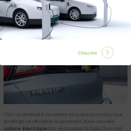
MENLO
Rédigé par Philippe Schwoerer le 06 Nov 2019 à 00:00
0 commentaires
S'inscrire
C’est ce vendredi 8 novembre 2019 que le constructeur
américain va officialiser le lancement d’une nouvelle
voiture
électrique
lors de la soirée de Gala Chevrolet