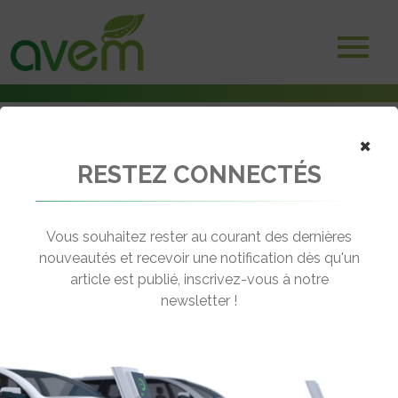
×
RESTEZ CONNECTÉS
Accueil
Voitures électriques
Chevrolet s’apprête à lancer son premier SUV électrique, le Menlo
Vous souhaitez rester au courant des dernières
← Revenir aux actualités
nouveautés et recevoir une notification dès qu'un
article est publié, inscrivez-vous à notre
newsletter !
CHEVROLET S’APPRÊTE À LANCER
SON PREMIER SUV ÉLECTRIQUE, LE