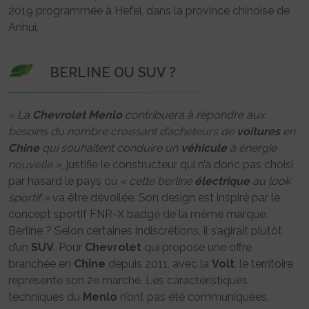
2019 programmée à Hefei, dans la province chinoise de
Anhui.
BERLINE OU SUV ?
« La
Chevrolet
Menlo
contribuera à répondre aux
besoins du nombre croissant d’acheteurs de
voitures
en
Chine
qui souhaitent conduire un
véhicule
à énergie
nouvelle »
, justifie le constructeur qui n’a donc pas choisi
par hasard le pays où
« cette berline
électrique
au look
sportif »
va être dévoilée. Son design est inspiré par le
concept sportif FNR-X badgé de la même marque.
Berline ? Selon certaines indiscrétions, il s’agirait plutôt
d’un
SUV
. Pour
Chevrolet
qui propose une offre
branchée en
Chine
depuis 2011, avec la
Volt
, le territoire
représente son 2e marché. Les caractéristiques
techniques du
Menlo
n’ont pas été communiquées.