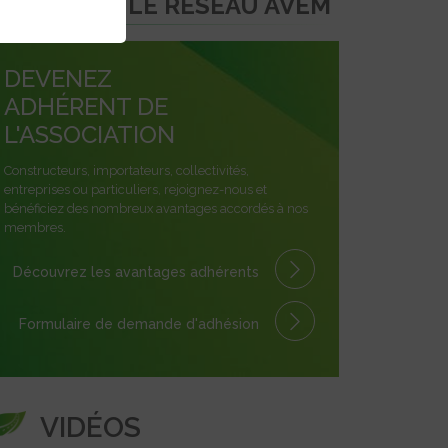
REJOINDRE LE RÉSEAU AVEM
DEVENEZ
ADHÉRENT DE
L'ASSOCIATION
Constructeurs, importateurs, collectivités,
entreprises ou particuliers, rejoignez-nous et
bénéficiez des nombreux avantages accordés à nos
membres.
Découvrez les avantages
adhérents
Formulaire
de demande
d'adhésion
VIDÉOS