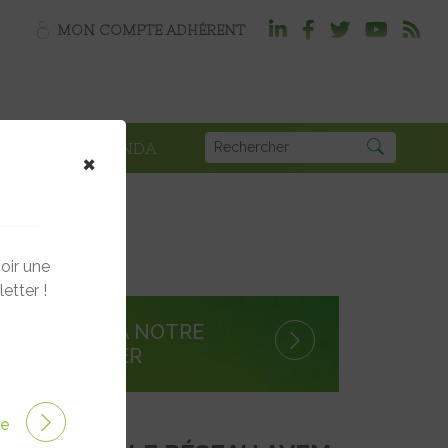
MON COMPTE ADHÉRENT
PLOI
AGENDA
×
oir une
etter !
S'INSCRIRE À NOTRE
NEWSLETTER
ire