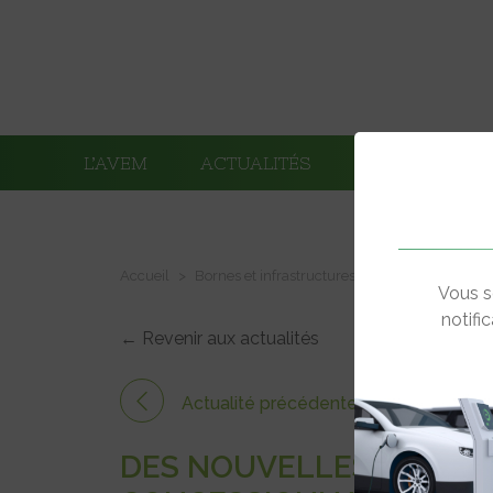
L’AVEM
ACTUALITÉS
ADHÉRENTS
Accueil
Bornes et infrastructures de charge
Des no
Vous s
notifi
← Revenir aux actualités
Actualité précédente
DES NOUVELLES BORNES