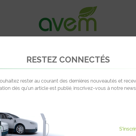
VÉHICULES
RECHARGE
OFFRES D’EM
RESTEZ CONNECTÉS
uvelles bornes DBT chez les concessionnaires Nissan en Italie
ouhaitez rester au courant des dernières nouveautés et recev
cation dès qu'un article est publié, inscrivez-vous à notre newsl
Actualité suivante
 DBT CHEZ LES
S'inscr