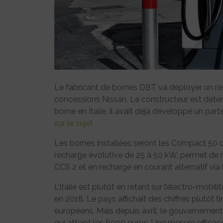
Le fabricant de bornes DBT va déployer un rés
concessions Nissan. Le constructeur est déter
borne en Italie, il avait déjà développé un par
sur le sujet
Les bornes installées seront les Compact 50 d
recharge évolutive de 25 à 50 kW, permet de
CCS 2 et en recharge en courant alternatif via 
L’Italie est plutôt en retard sur l’électro-mob
en 2018. Le pays affichait des chiffres plutôt
européens. Mais depuis avril, le gouvernement i
qui atteint les 6000 euros. Une mesure effica