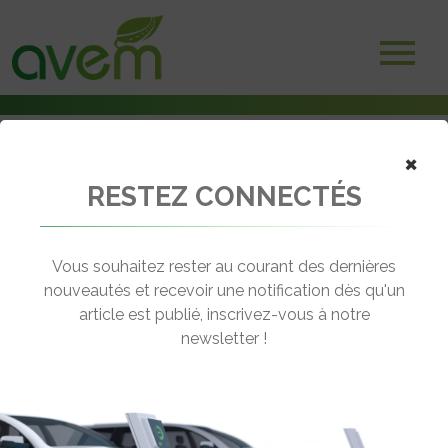
×
RESTEZ CONNECTÉS
Accueil
Non classé
NeuWai : Nouvelle marque de motos, voitures et utilitaires
électriques
Vous souhaitez rester au courant des dernières
nouveautés et recevoir une notification dès qu'un
← Revenir aux actualités
article est publié, inscrivez-vous à notre
newsletter !
NEUWAI : NOUVELLE MARQUE DE