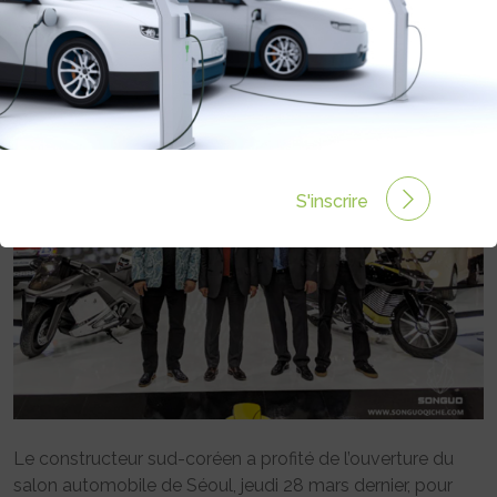
MOTOS, VOITURES ET UTILITAIRES
ÉLECTRIQUES
Rédigé par Philippe Schwoerer le 03 Avr 2019 à 00:00
0 commentaires
S'inscrire
Le constructeur sud-coréen a profité de l’ouverture du
salon automobile de Séoul, jeudi 28 mars dernier, pour