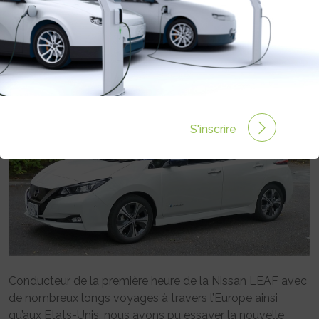
Rédigé par Mark Nitters le 30 Oct 2017 à 00:00
0
commentaires
S'inscrire
Conducteur de la première heure de la Nissan LEAF avec
de nombreux longs voyages à travers l’Europe ainsi
qu’aux Etats-Unis, nous avons pu essayer la nouvelle