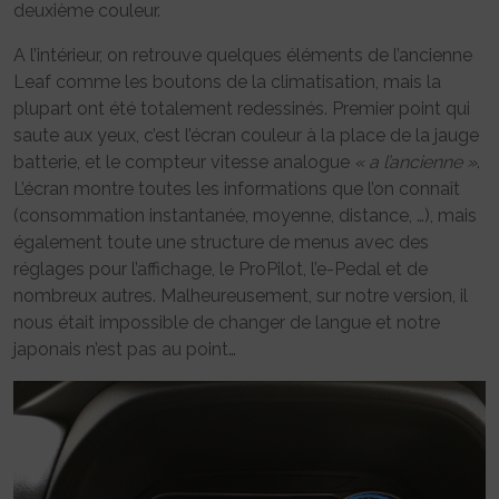
deuxième couleur.
A l’intérieur, on retrouve quelques éléments de l’ancienne
Leaf comme les boutons de la climatisation, mais la
plupart ont été totalement redessinés. Premier point qui
saute aux yeux, c’est l’écran couleur à la place de la jauge
batterie, et le compteur vitesse analogue
« a l’ancienne »
.
L’écran montre toutes les informations que l’on connaît
(consommation instantanée, moyenne, distance, …), mais
également toute une structure de menus avec des
réglages pour l’affichage, le ProPilot, l’e-Pedal et de
nombreux autres. Malheureusement, sur notre version, il
nous était impossible de changer de langue et notre
japonais n’est pas au point…