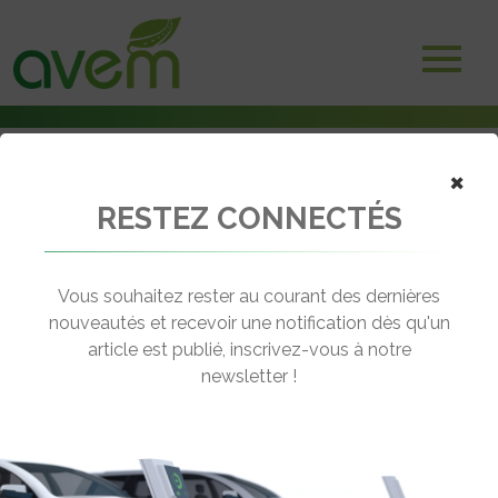
×
RESTEZ CONNECTÉS
Accueil
Voitures électriques
Essai de la nouvelle Nissan Leaf en famille au Japon
Vous souhaitez rester au courant des dernières
← Revenir aux actualités
nouveautés et recevoir une notification dès qu'un
article est publié, inscrivez-vous à notre
newsletter !
ESSAI DE LA NOUVELLE NISSAN
LEAF EN FAMILLE AU JAPON