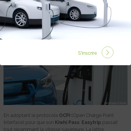
ACCESSIBLES
Rédigé par Philippe Schwoerer le 27 Oct 2017 à 00:00
0 commentaires
S'inscrire
En adoptant le protocole
OCPI
(Open Charge Point
Interface) pour que son
Kiwhi Pass
,
Easytrip
passait
tout récemment la vitesse supérieure. La lettre