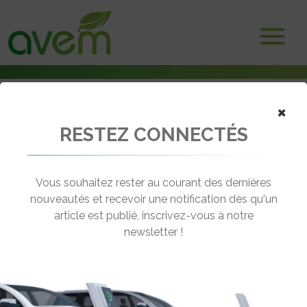
×
RESTEZ CONNECTÉS
Accueil
Non classé
KiWhi Pass : Pas loin de 400 nouveaux points de charge accessibles
Vous souhaitez rester au courant des dernières
← Revenir aux actualités
nouveautés et recevoir une notification dès qu'un
article est publié, inscrivez-vous à notre
newsletter !
KIWHI PASS : PAS LOIN DE 400
NOUVEAUX POINTS DE CHARGE