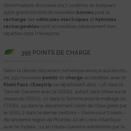
d’informations d’octobre 2017 confirme, en indiquant
qu’un grand nombre de nouvelles
bornes
pour la
recharge
des
véhicules
électriques
et
hybrides
rechargeables
sont accessibles, relativement bien
réparties dans l’Hexagone.
395 POINTS DE CHARGE
Selon la dernier document numérique envoyé aux inscrits,
les 395 nouveaux
points
de
charge
accessibles avec le
Kiwhi Pass
d’
Easytrip
se répartissent ainsi : 136 dans le
Tarn-et-Garonne avec le SDE82, autant dans l’Allier sur le
réseau du SDE03, 20 dans la Somme pour le maillage du
FDE80, 44 dans le département voisin de l’Oise gérés par
le SE60, 2 dans le dernier territoire – l’Aisne pour l’Useda –
de l’ancienne région de Picardie, 42 en Loire-Atlantique
avec le Sydela, , 14 en Haute-Garonne administrés par le