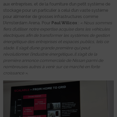
aux entreprises, et de la fourniture d’un petit système de
stockage pour un particulier à celui d’un vaste système
pour alimenter de grosses infrastructures comme
l’Amsterdam Arena. Pour
Paul Willcox
:
« Nous sommes
fiers d’utiliser notre expertise acquise dans les véhicules
électriques afin de transformer les systèmes de gestion
énergétique des entreprises et espaces publics, tels ce
stade. Il s’agit d’une grande première qui peut
révolutionner l’industrie énergétique…Il s’agit de la
première annonce commerciale de Nissan parmi de
nombreuses autres à venir sur ce marché en forte
croissance »
.