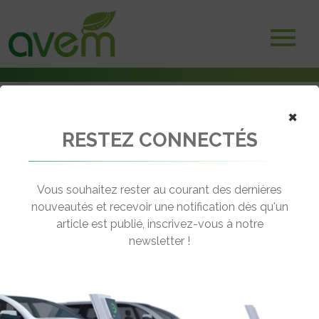
×
RESTEZ CONNECTÉS
Accueil
Batteries et stockage d'énergie
Nissan Futures : des avancées sur la seconde vie des batteries
Vous souhaitez rester au courant des dernières
← Revenir aux actualités
nouveautés et recevoir une notification dès qu'un
article est publié, inscrivez-vous à notre
newsletter !
NISSAN FUTURES : DES AVANCÉES
SUR LA SECONDE VIE DES