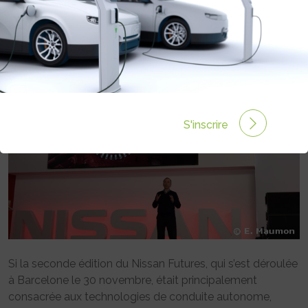
BATTERIES
Rédigé par Emmanuel MAUMON le 05 Déc 2016 à 00:00
0 commentaires
S'inscrire
Si la seconde édition du Nissan Futures, qui s’est déroulée
à Barcelone le 30 novembre, était principalement
consacrée aux technologies de conduite autonome,