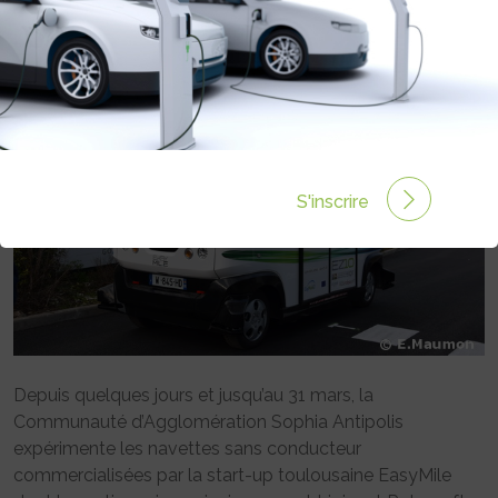
Rédigé par Emmanuel Maumon le 25 Jan 2016 à 00:00
0 commentaires
S'inscrire
Depuis quelques jours et jusqu’au 31 mars, la
Communauté d’Agglomération Sophia Antipolis
expérimente les navettes sans conducteur
commercialisées par la start-up toulousaine EasyMile