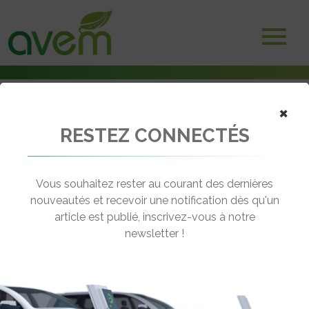
×
RESTEZ CONNECTÉS
Accueil
Bus électriques & hybrides
Sophia Antipolis expérimente l’EZ10 d’EasyMile
Vous souhaitez rester au courant des dernières
← Revenir aux actualités
nouveautés et recevoir une notification dès qu'un
article est publié, inscrivez-vous à notre
newsletter !
SOPHIA ANTIPOLIS EXPÉRIMENTE
L’EZ10 D’EASYMILE