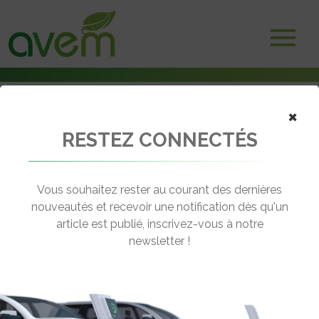
×
RESTEZ CONNECTÉS
Accueil
Voitures électriques
Peugeot Retail Business Nanterre : donner envie de rouler en
électrique
Vous souhaitez rester au courant des dernières
nouveautés et recevoir une notification dès qu'un
← Revenir aux actualités
article est publié, inscrivez-vous à notre
newsletter !
PEUGEOT RETAIL BUSINESS