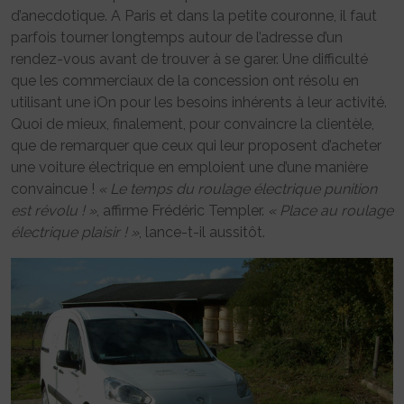
d’anecdotique. A Paris et dans la petite couronne, il faut
parfois tourner longtemps autour de l’adresse d’un
rendez-vous avant de trouver à se garer. Une difficulté
que les commerciaux de la concession ont résolu en
utilisant une iOn pour les besoins inhérents à leur activité.
Quoi de mieux, finalement, pour convaincre la clientèle,
que de remarquer que ceux qui leur proposent d’acheter
une voiture électrique en emploient une d’une manière
convaincue !
« Le temps du roulage électrique punition
est révolu ! »
, affirme Frédéric Templer.
« Place au roulage
électrique plaisir ! »
, lance-t-il aussitôt.