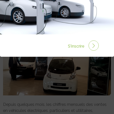
NANTERRE : DONNER ENVIE DE
ROULER EN ÉLECTRIQUE
Rédigé par Philippe Schwoerer le 22 Jan 2016 à 00:00
0 commentaires
S'inscrire
Depuis quelques mois, les chiffres mensuels des ventes
en véhicules électriques, particuliers et utilitaires,