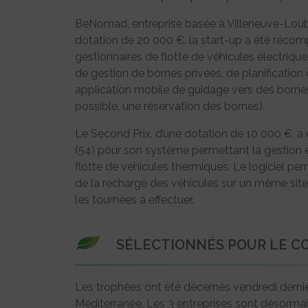
BeNomad, entreprise basée à Villeneuve-Loubet
dotation de 20 000 €. la start-up a été réc
gestionnaires de flotte de véhicules électriq
de gestion de bornes privées, de planification
application mobile de guidage vers des bornes
possible, une réservation des bornes).
Le Second Prix, d’une dotation de 10 000 €, a
(54) pour son système permettant la gestion et
flotte de véhicules thermiques. Le logiciel perme
de la recharge des véhicules sur un même site 
les tournées à effectuer.
SÉLECTIONNÉS POUR LE C
Les trophées ont été décernés vendredi dernier
Méditerranée. Les 3 entreprises sont désormais