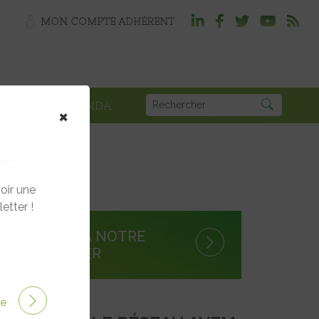
MON COMPTE ADHÉRENT
PLOI
AGENDA
×
oir une
etter !
S'INSCRIRE À NOTRE
NEWSLETTER
ire