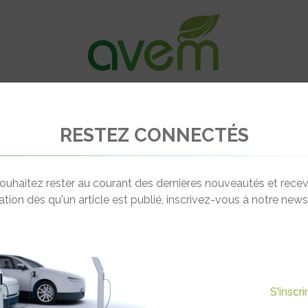
VÉHICULES
RECHARGE
OFFRES D’EM
RESTEZ CONNECTÉS
éditerranée récompense 3 start-up servant l’électro-mobilité
ouhaitez rester au courant des dernières nouveautés et recev
cation dès qu'un article est publié, inscrivez-vous à notre newsl
Actualité suivante
COMPENSE 3 START-UP
S'inscr