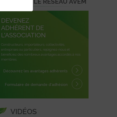
REJOINDRE LE RÉSEAU AVEM
DEVENEZ
ADHÉRENT DE
L'ASSOCIATION
Constructeurs, importateurs, collectivités,
entreprises ou particuliers, rejoignez-nous et
bénéficiez des nombreux avantages accordés à nos
membres.
Découvrez les avantages
adhérents
Formulaire
de demande
d'adhésion
VIDÉOS