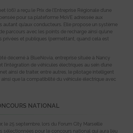
 (06) a reçu le Prix de l’Entreprise Régionale d’une
ompensée pour sa plateforme MoVE adressée aux
ues autant qu’aux conducteurs. Elle propose un système
 de parcours avec les points de recharge ainsi qu’une
 privées et publiques (permettant, quand cela est
 été décerné à BlueNovia, entreprise située à Nancy
 l’intégration de véhicules électriques au sein d’une
t ainsi de traiter, entre autres, le pilotage intelligent
ainsi que la compatibilité du véhicule électrique avec
ONCOURS NATIONAL
, le 25 septembre, lors du Forum City Marseille
 sélectionnées pour le concours national qui aura lieu