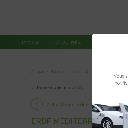
L’AVEM
ACTUALITÉS
ADHÉRENTS
Accueil
Bornes et infrastructures de charge
ERDF M
Vous s
notifi
← Revenir aux actualités
Actualité précédente
ERDF MÉDITERRANÉE RÉ