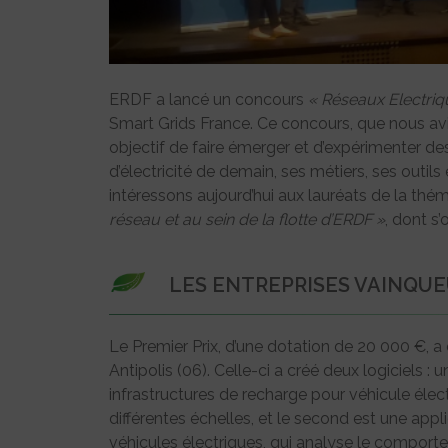
ERDF a lancé un concours
« Réseaux Electriqu
Smart Grids France. Ce concours, que nous av
objectif de faire émerger et d’expérimenter de
d’électricité de demain, ses métiers, ses outil
intéressons aujourd’hui aux lauréats de la thém
réseau et au sein de la flotte d’ERDF »
, dont s
LES ENTREPRISES VAINQU
Le Premier Prix, d’une dotation de 20 000 €, a 
Antipolis (06). Celle-ci a créé deux logiciels :
infrastructures de recharge pour véhicule éle
différentes échelles, et le second est une appl
véhicules électriques, qui analyse le compor